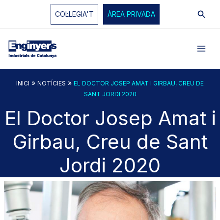
Vés
Cerc
COL·LEGIA'T
ÀREA PRIVADA
al
contingut
»
»
INICI
NOTÍCIES
EL DOCTOR JOSEP AMAT I GIRBAU, CREU DE
SANT JORDI 2020
El Doctor Josep Amat i
Girbau, Creu de Sant
Jordi 2020