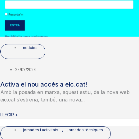
notícies
29/07/2026
Activa el nou accés a eic.cat!
Amb la posada en marxa, aquest estiu, de la nova web
eic.cat s’estrena, també, una nova...
LLEGIR +
jornades i activitats
,
jornades tècniques