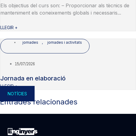
Els objectius del curs son: – Proporcionar als tècnics de
manteniment els coneixements globals i necessaris...
LLEGIR +
jornades
,
jornades i activitats
15/07/2026
Jornada en elaboració
LLEGIR +
NOTÍCIES
Entrades relacionades