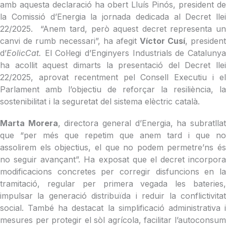
amb aquesta declaració ha obert Lluís Pinós, president de
la Comissió d’Energia la jornada dedicada al Decret llei
22/2025. “Anem tard, però aquest decret representa un
canvi de rumb necessari”, ha afegit
Víctor Cusí
, president
d’
EolicCat.
El Col·legi d’Enginyers Industrials de Catalunya
ha acollit aquest dimarts la presentació del Decret llei
22/2025, aprovat recentment pel Consell Executiu i el
Parlament amb l’objectiu de reforçar la resiliència, la
sostenibilitat i la seguretat del sistema elèctric català.
Marta Morera
, directora general d’Energia, ha subratlla
que “per més que repetim que anem tard i que no
assolirem els objectius, el que no podem permetre’ns és
no seguir avançant”. Ha exposat que el decret incorpora
modificacions concretes per corregir disfuncions en la
tramitació, regular per primera vegada les bateries,
impulsar la generació distribuïda i reduir la conflictivitat
social. També ha destacat la simplificació administrativa i
mesures per protegir el sòl agrícola, facilitar l’autoconsum