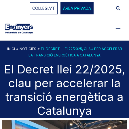
Vés
Cerc
COL·LEGIA'T
ÀREA PRIVADA
al
contingut
»
»
INICI
NOTÍCIES
EL DECRET LLEI 22/2025, CLAU PER ACCELERAR
LA TRANSICIÓ ENERGÈTICA A CATALUNYA
El Decret llei 22/2025,
clau per accelerar la
transició energètica a
Catalunya