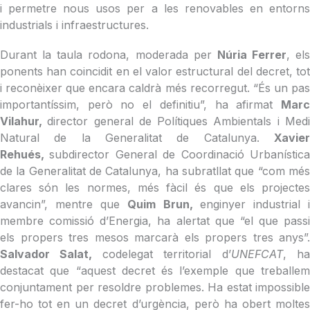
i permetre nous usos per a les renovables en entorns
industrials i infraestructures.
Durant la taula rodona, moderada per
Núria Ferrer
, els
ponents han coincidit en el valor estructural del decret, tot
i reconèixer que encara caldrà més recorregut. “És un pas
importantíssim, però no el definitiu”, ha afirmat
Marc
Vilahur,
director general de Polítiques Ambientals i Med
Natural de la Generalitat de Catalunya.
Xavier
Rehués,
subdirector General de Coordinació Urbanístic
de la Generalitat de Catalunya, ha subratllat que “com més
clares són les normes, més fàcil és que els projectes
avancin”, mentre que
Quim Brun,
enginyer industrial 
membre comissió d’Energia, ha alertat que “el que passi
els propers tres mesos marcarà els propers tres anys”.
Salvador Salat,
codelegat territorial d’
UNEFCAT
, h
destacat que “aquest decret és l’exemple que treballem
conjuntament per resoldre problemes. Ha estat impossible
fer-ho tot en un decret d’urgència, però ha obert moltes