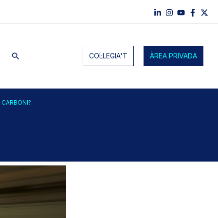
Cerca
COL·LEGIA'T
ÀREA PRIVADA
 CARBONI?