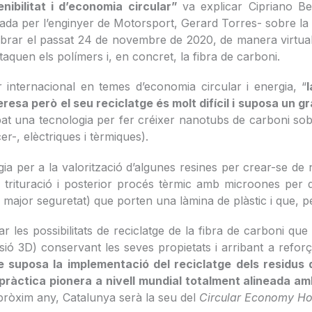
nibilitat i d’economia circular”
va explicar Cipriano Be
ada per l’enginyer de Motorsport, Gerard Torres- sobre la 
ebrar el passat 24 de novembre de 2020, de manera virtua
taquen els polímers i, en concret, la fibra de carboni.
r internacional en temes d’economia circular i energia, “
eresa però el seu reciclatge és molt difícil i suposa un g
lupat una tecnologia per fer créixer nanotubs de carboni
r-, elèctriques i tèrmiques).
ogia per a la valorització d’algunes resines per crear-se de
a trituració i posterior procés tèrmic amb microones per d
major seguretat) que porten una làmina de plàstic i que, pel 
es possibilitats de reciclatge de la fibra de carboni que
sió 3D) conservant les seves propietats i arribant a refor
e suposa la implementació del reciclatge dels residus
a pràctica pionera a nivell mundial totalment alineada 
l pròxim any, Catalunya serà la seu del
Circular Economy Ho