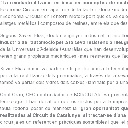
“La reindustrialització es basa en conceptes de soste
Economia Circular en l’apertura de la taula rodona -moder
l’Economia Circular en l’entorn MotorSport que es va cel
aliatges metàl·lics i compostos de resines, entre els que des
Segons Xavier Elias, doctor enginyer industrial, consulto
indústria de l’automoció per a la seva resistència i lleug
de la Universitat d’Adelaide (Austràlia) que han desenvo
tenen grans propietats mecàniques -més resistents que l’ace
Xavier Elias també va parlar de la piròlisi com a la tecnol
per a la reutilització dels pneumàtics, a través de la sev
també va parlar dels vidres dels cotxes (laminats per a una 
Oriol Grau, CEO i cofundador de BCIRCULAR, va presentar l
tecnologia, li han donat un nou ús (inclús per a la impres
taula rodona posar de manifest la “
gran oportunitat qu
realitzades al Circuit de Catalunya, al tractar-se d’un
circuit ja és un referent en pràctiques sostenibles i que, e