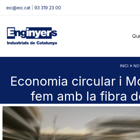
Vés
eic@eic.cat
|
93 319 23 00
al
contingut
Qu
»
INICI
NO
Economia circular i M
fem amb la fibra d