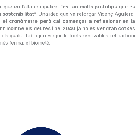
que en l’alta competició “
es fan molts prototips que e
 sostenibilitat
”. Una idea que va reforçar Vicenç Aguilera
 el cronòmetre
però cal començar a reflexionar en l
nt molt bé els deures i pel 2040 ja no es vendran cotxe
n els quals l’hidrogen vingui de fonts renovables i el carbon
 més ferma: el biometà.