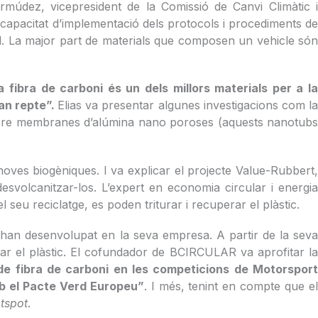
rmúdez, vicepresident de la Comissió de Canvi Climàtic i
capacitat d’implementació dels protocols i procediments de
l. La major part de materials que composen un vehicle són
la fibra de carboni és un dels millors materials per a l
ran repte”.
Elias va presentar algunes investigacions com l
 sobre membranes d’alúmina nano poroses (aquests nanotubs
 noves biogèniques. I va explicar el projecte Value-Rubbert,
esvolcanitzar-los. L’expert en economia circular i energia
seu reciclatge, es poden triturar i recuperar el plàstic.
 han desenvolupat en la seva empresa. A partir de la seva
çar el plàstic. El cofundador de BCIRCULAR va aprofitar la
 de fibra de carboni en les competicions de Motorsport
amb el Pacte Verd Europeu”
. I més, tenint en compte que e
tspot
.