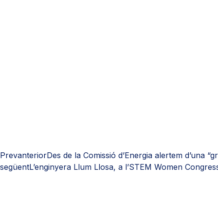
Prev
anterior
Des de la Comissió d’Energia alertem d’una “gr
següent
L’enginyera Llum Llosa, a l’STEM Women Congres