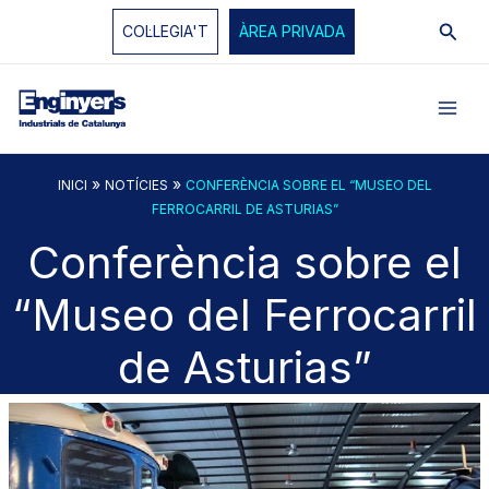
Vés
Cerc
COL·LEGIA'T
ÀREA PRIVADA
al
contingut
»
»
INICI
NOTÍCIES
CONFERÈNCIA SOBRE EL “MUSEO DEL
FERROCARRIL DE ASTURIAS”
Conferència sobre el
“Museo del Ferrocarril
de Asturias”