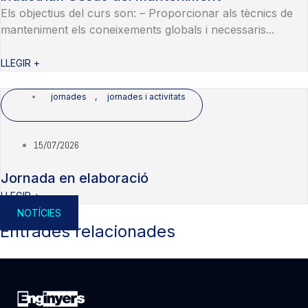
Els objectius del curs son: – Proporcionar als tècnics de
manteniment els coneixements globals i necessaris...
LLEGIR +
jornades
,
jornades i activitats
15/07/2026
Jornada en elaboració
LLEGIR +
NOTÍCIES
Entrades relacionades