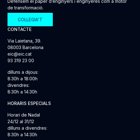
Defensem el paper d’enginyers i enginyeres com a motor
de transformació.
COL·LEGIA'T
CONTACTE
Via Laietana, 39.
08003 Barcelona
eic@eic.cat
93 319 23 00
dilluns a dijous:
8:30h a 18:00h
divendres:
8:30h a 14:30h
HORARIS ESPECIALS
Horari de Nadal
24/12 al 31/12
dilluns a divendres:
8:30h a 14:30h