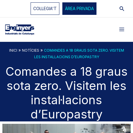
Vés
Cerc
COL·LEGIA'T
ÀREA PRIVADA
al
contingut
»
»
INICI
NOTÍCIES
COMANDES A 18 GRAUS SOTA ZERO. VISITEM
LES INSTAL·LACIONS D’EUROPASTRY
Comandes a 18 graus
sota zero. Visitem les
instal·lacions
d’Europastry