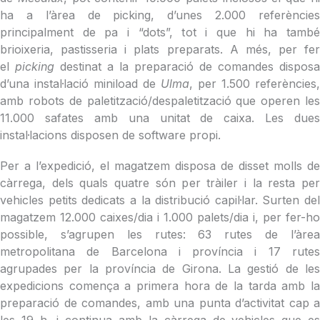
ha a l’àrea de picking, d’unes 2.000 referències
principalment de pa i “dots”, tot i que hi ha també
brioixeria, pastisseria i plats preparats. A més, per fer
el
picking
destinat a la preparació de comandes disposa
d’una instal·lació miniload de
Ulma
, per 1.500 referències
amb robots de paletització/despaletització que operen les
11.000 safates amb una unitat de caixa. Les dues
instal·lacions disposen de software propi.
Per a l’expedició, el magatzem disposa de disset molls de
càrrega, dels quals quatre són per tràiler i la resta per
vehicles petits dedicats a la distribució capil·lar. Surten del
magatzem 12.000 caixes/dia i 1.000 palets/dia i, per fer-ho
possible, s’agrupen les rutes: 63 rutes de l’àrea
metropolitana de Barcelona i província i 17 rutes
agrupades per la província de Girona. La gestió de les
expedicions comença a primera hora de la tarda amb la
preparació de comandes, amb una punta d’activitat cap a
les 19 h, i continua amb la càrrega de vehicles que es