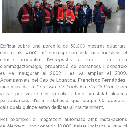
Edificat sobre una parcel·la de 50.000 mestres quadrats,
dels quals 4.000 m² corresponen a la nau logística, el
centre productiu d’
Europastry
a Rubí i la zon
d’emmagatzematge, preparació de comandes i expedició
es va inaugurar el 2002 i es va ampliar el 2009.
Acompanyats pel Cap de Logística,
Francisco Fernández
,
membres de la
Comissió de Logística del Col·leg
i l’hem
visitat per veure s’hi treballa i hem constatat algunes
particularitats d’una instal·lació que ocupa 60 operaris,
dels quals quinze estan dedicats al manteniment.
Per exemple, el magatzem automàtic amb instal·lacions
de
Mecalux
, pot contenir 10.000 palets inclosos el que h