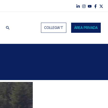
Cerca
COL·LEGIA'T
ÀREA PRIVADA