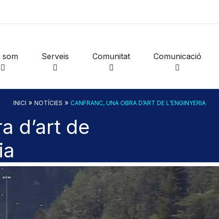
i som
Serveis
Comunitat
Comunicació
»
»
INICI
NOTÍCIES
CANFRANC, UNA OBRA D’ART DE L’ENGINYERIA
a d’art de
ia