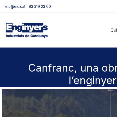
Vés
eic@eic.cat
|
93 319 23 00
al
contingut
Qu
Canfranc, una obr
l’enginyer