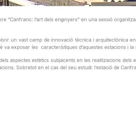
re “Canfranc: l’art dels enginyers” en una sessió organitz
rir un vast camp de innovació tècnica i arquitectònica en l’
va exposar les característiques d’aquestes estacions i la s
ls aspectes estètics subjacents en les realitzacions dels e
tacions. Sobretot en el cas del seu estudi: l’estació de Canf