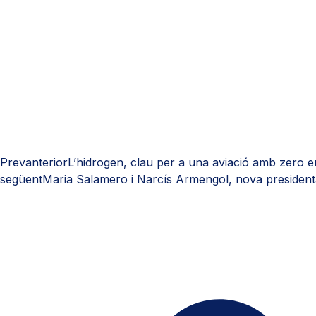
Prev
anterior
L’hidrogen, clau per a una aviació amb zero e
següent
Maria Salamero i Narcís Armengol, nova presidenta