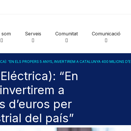
i som
Serveis
Comunitat
Comunicació
A): “EN ELS PROPERS 5 ANYS, INVERTIREM A CATALUNYA 400 MILIONS D’E
Eléctrica): “En
invertirem a
s d’euros per
trial del país”