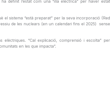
ha definit l’estat com una “illa elèctrica” per haver estat
 el sistema “està preparat” per la seva incorporació (Red
essiu de les nuclears (en un calendari fins el 2025) sense
 elèctriques. “Cal explicació, comprensió i escolta” per
omunitats en les que impacta”.