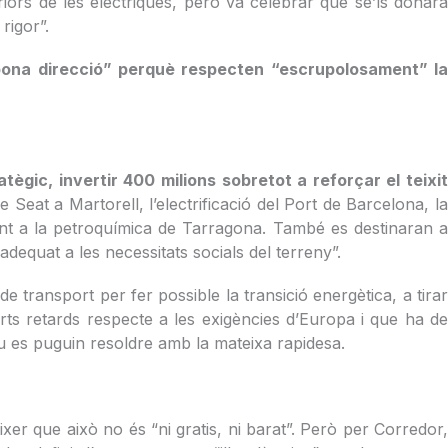
riors de les elèctriques, però va celebrar que se’ls donarà
 rigor”.
“bona direcció” perquè respecten “escrupolosament” la
tègic, invertir 400 milions sobretot a reforçar el teixit
 Seat a Martorell, l’electrificació del Port de Barcelona, l
ent a la petroquímica de Tarragona. També es destinaran a
dequat a les necessitats socials del terreny”.
e transport per fer possible la transició energètica, a tirar
ts retards respecte a les exigències d’Europa i que ha de
iu es puguin resoldre amb la mateixa rapidesa.
xer que això no és “ni gratis, ni barat”. Però per Corredor,