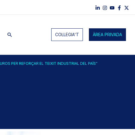
Cerca
COL·LEGIA'T
ÀREA PRIVADA
UROS PER REFORÇAR EL TEIXIT INDUSTRIAL DEL PAÍS”