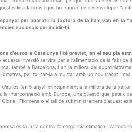
na “complexitat addicional”, pel que fa els beneficis supe
 aquestes liquidacions i que ho hauran de desenvolupar “amb
spanyol per abaratir la factura de la llum van en la 
ències nacionals per incidir-hi
.
ons d’euros a Catalunya i té previst, en el seu pla estra
questa inversió servirà per a l’alimentació de la fabrica de
anca, també a Barcelona, i en la millora del subministram
uilòmetres, per tornar-la a muntar amb un nou traçat “més a
 d’euros (en 5 anys) principalment a la millora de la xarxa d
a la interconnexió amb Europa, una qüestió que pateix cer
 Gloria i Filomena o el tall de subministrament d’aquest est
resa és la lluita contra l’emergència climàtica i va reconèi