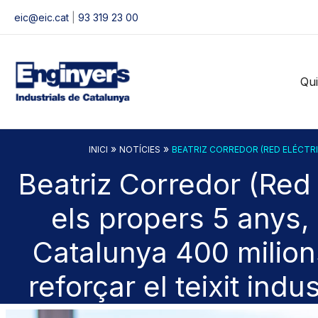
Vés
eic@eic.cat
|
93 319 23 00
al
contingut
Qu
»
»
INICI
NOTÍCIES
BEATRIZ CORREDOR (RED ELÉCTRIC
Beatriz Corredor (Red 
els propers 5 anys, 
Catalunya 400 milion
reforçar el teixit indus