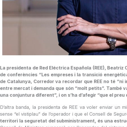
La presidenta de Red Eléctrica Española (REE), Beatriz C
de conferències “Les empreses i la transició energètica
de Catalunya, Corredor va recordar que REE no té “ni in
entre mercat i demanda que són “molt petits”. També va 
una conjuntura diferent”, i on s’ha d’afegir “que el preu
D’altra banda, la presidenta de REE va voler enviar un mis
sense “el vistiplau” de l’operador i que el Consell de Segur
territori la seguretat del subministrament, és una estruc