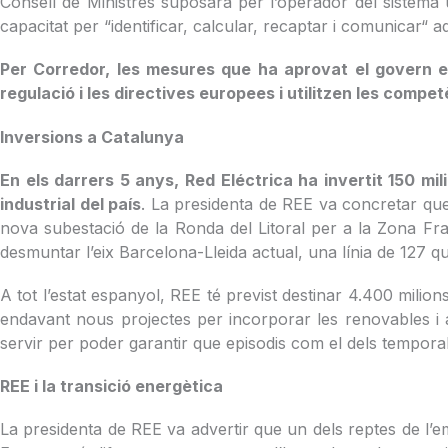
Consell de Ministres suposarà per l’operador del sistema u
capacitat per “identificar, calcular, recaptar i comunicar“
Per Corredor, les mesures que ha aprovat el govern e
regulació i les directives europees i utilitzen les compet
Inversions a Catalunya
En els darrers 5 anys, Red Eléctrica ha invertit 150 mili
industrial del país
. La presidenta de REE va concretar que a
nova subestació de la Ronda del Litoral per a la Zona Fr
desmuntar l’eix Barcelona-Lleida actual, una línia de 127 q
A tot l’estat espanyol, REE té previst destinar 4.400 milions
endavant nous projectes per incorporar les renovables i 
servir per poder garantir que episodis com el dels temporal
REE i la transició energètica
La presidenta de REE va advertir que un dels reptes de l’emp