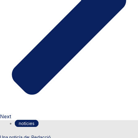
Next
notícies
Redacció