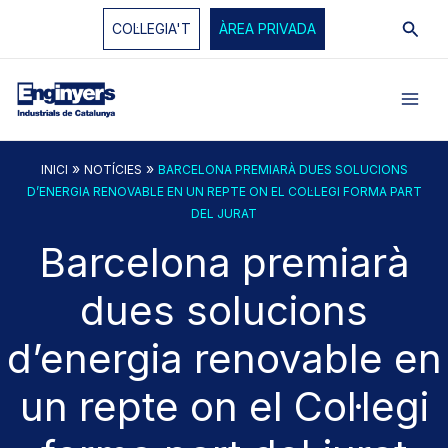
Vés
Cerc
COL·LEGIA'T
ÀREA PRIVADA
al
contingut
»
»
INICI
NOTÍCIES
BARCELONA PREMIARÀ DUES SOLUCIONS
D’ENERGIA RENOVABLE EN UN REPTE ON EL COL·LEGI FORMA PART
DEL JURAT
Barcelona premiarà
dues solucions
d’energia renovable en
un repte on el Col·legi