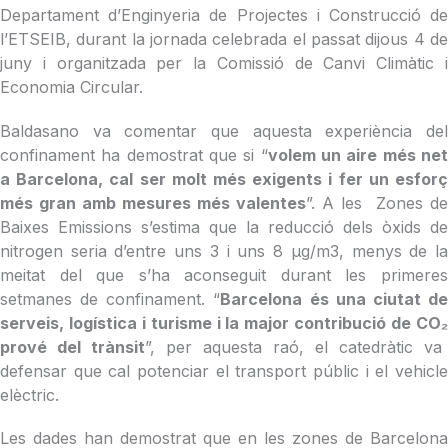
Departament d’Enginyeria de Projectes i Construcció de
l’ETSEIB, durant la jornada celebrada el passat dijous 4 de
juny i organitzada per la Comissió de Canvi Climàtic i
Economia Circular.
Baldasano va comentar que aquesta experiència del
confinament ha demostrat que si “
volem un aire més ne
a Barcelona, cal ser molt més exigents i fer un esforç
més gran amb mesures més valentes
”. A les Zones de
Baixes Emissions s’estima que la reducció dels òxids de
nitrogen seria d’entre uns 3 i uns 8 µg/m3, menys de la
meitat del que s’ha aconseguit durant les primeres
setmanes de confinament. “
Barcelona és una ciutat d
serveis, logística i turisme i la major contribució de CO
₂
prové del trànsit
”, per aquesta raó, el catedràtic va
defensar que cal potenciar el transport públic i el vehicle
elèctric.
Les dades han demostrat que en les zones de Barcelona