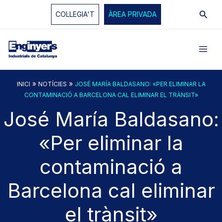
Vés
Cerc
COL·LEGIA'T
ÀREA PRIVADA
al
contingut
»
»
INICI
NOTÍCIES
JOSÉ MARÍA BALDASANO: «PER ELIMINAR LA
CONTAMINACIÓ A BARCELONA CAL ELIMINAR EL TRÀNSIT»
José María Baldasano:
«Per eliminar la
contaminació a
Barcelona cal eliminar
el trànsit»