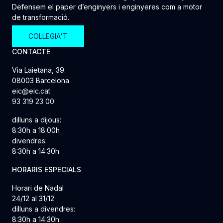
Defensem el paper d’enginyers i enginyeres com a motor
de transformació.
COL·LEGIA'T
CONTACTE
Via Laietana, 39.
08003 Barcelona
eic@eic.cat
93 319 23 00
dilluns a dijous:
8:30h a 18:00h
divendres:
8:30h a 14:30h
HORARIS ESPECIALS
Horari de Nadal
24/12 al 31/12
dilluns a divendres:
8:30h a 14:30h