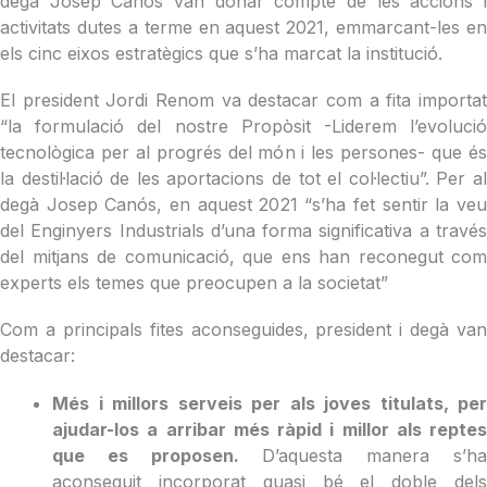
degà Josep Canós van donar compte de les accions i
activitats dutes a terme en aquest 2021, emmarcant-les en
els cinc eixos estratègics que s’ha marcat la institució.
El president Jordi Renom va destacar com a fita importat
“la formulació del nostre Propòsit -Liderem l’evolució
tecnològica per al progrés del món i les persones- que és
la destil·lació de les aportacions de tot el col·lectiu”. Per al
degà Josep Canós, en aquest 2021 “s’ha fet sentir la veu
del Enginyers Industrials d’una forma significativa a través
del mitjans de comunicació, que ens han reconegut com
experts els temes que preocupen a la societat”
Com a principals fites aconseguides, president i degà van
destacar:
Més i millors serveis per als joves titulats, per
ajudar-los a arribar més ràpid i millor als reptes
que es proposen.
D’aquesta manera s’h
aconseguit incorporat quasi bé el doble dels