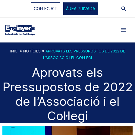
Vés
Cerc
COL·LEGIA'T
ÀREA PRIVADA
al
contingut
»
»
INICI
NOTÍCIES
APROVATS ELS PRESSUPOSTOS DE 2022 DE
L’ASSOCIACIÓ I EL COL·LEGI
Aprovats els
Pressupostos de 2022
de l’Associació i el
Col·legi