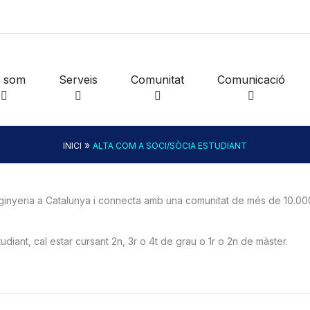
i som
Serveis
Comunitat
Comunicació
»
INICI
ALTA COM A SOCI/SÒCIA ESTUDIANT
’enginyeria a Catalunya i connecta amb una comunitat de més de 10.00
diant, cal estar cursant 2n, 3r o 4t de grau o 1r o 2n de màster.