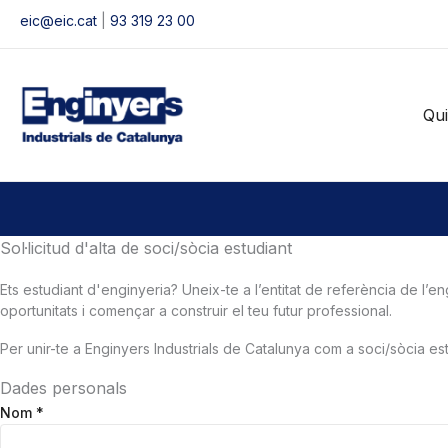
Vés
eic@eic.cat
|
93 319 23 00
al
contingut
Qu
Sol·licitud d'alta de soci/sòcia estudiant
Ets estudiant d'enginyeria? Uneix-te a l’entitat de referència de l
oportunitats i començar a construir el teu futur professional.
Per unir-te a Enginyers Industrials de Catalunya com a soci/sòcia estu
Dades personals
Nom
*