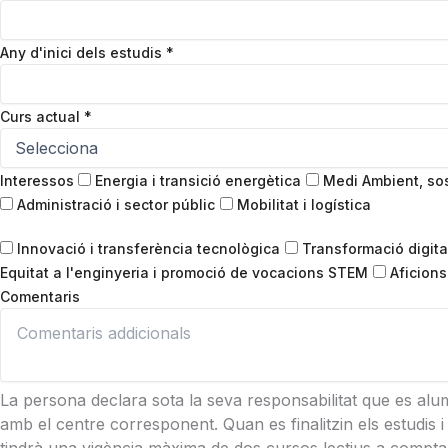
Any d'inici dels estudis
*
Curs actual
*
Interessos
Energia i transició energètica
Medi Ambient, sost
Administració i sector públic
Mobilitat i logística
Innovació i transferència tecnològica
Transformació digital
Equitat a l'enginyeria i promoció de vocacions STEM
Aficions 
Comentaris
La persona declara sota la seva responsabilitat que es alum
amb el centre corresponent. Quan es finalitzin els estudis 
tindrà una vigència màxima de dos cursos lectius a comptar