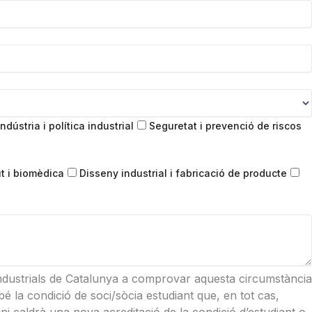
ndústria i política industrial
Seguretat i prevenció de riscos
t i biomèdica
Disseny industrial i fabricació de producte
 Industrials de Catalunya a comprovar aquesta circumstància
é la condició de soci/sòcia estudiant que, en tot cas,
i caldrà una nova acreditació de la condició d’estudiant o