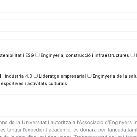
enibilitat i ESG
Enginyeria, construcció i infraestructures
I
 i indústria 4.0
Lideratge empresarial
Enginyeria de la salu
esportives i activitats culturals
ne de la Universitat i autoritza a l’Associació d’Enginyers
i es tanqui l’expedient acadèmic, es donarà per tancada tamb
 de la data d’aquest document. Transcorregut aquest termin