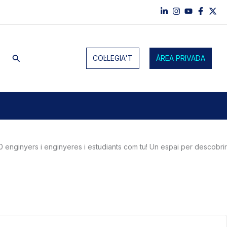
Cerca
COL·LEGIA'T
ÀREA PRIVADA
0 enginyers i enginyeres i estudiants com tu! Un espai per descobrir