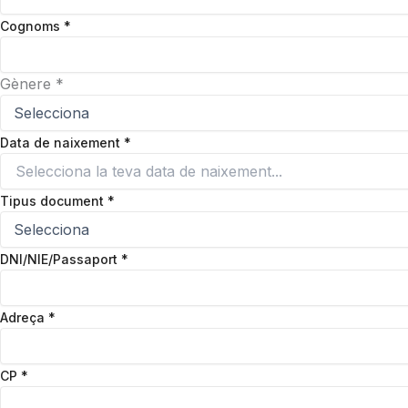
Cognoms
*
Gènere
*
Data de naixement
*
Tipus document
*
DNI/NIE/Passaport
*
Adreça
*
CP
*