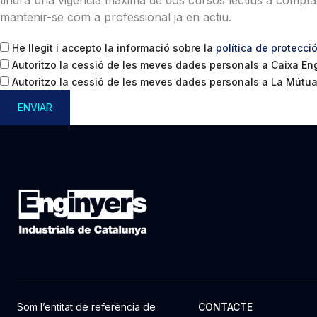
mantenir-se com a professional ja en actiu.
He llegit i accepto la informació sobre la
política de protecci
Autoritzo la cessió de les meves dades personals a Caixa Engi
Autoritzo la cessió de les meves dades personals a La Mútua d
ENVIAR
Som l’entitat de referència de
CONTACTE