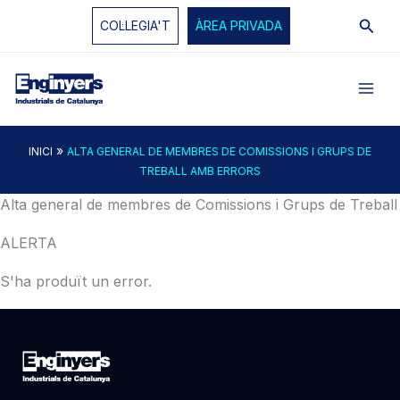
Vés
Cerc
COL·LEGIA'T
ÀREA PRIVADA
al
contingut
»
INICI
ALTA GENERAL DE MEMBRES DE COMISSIONS I GRUPS DE
TREBALL AMB ERRORS
Alta general de membres de Comissions i Grups de Treball
ALERTA
S'ha produït un error.