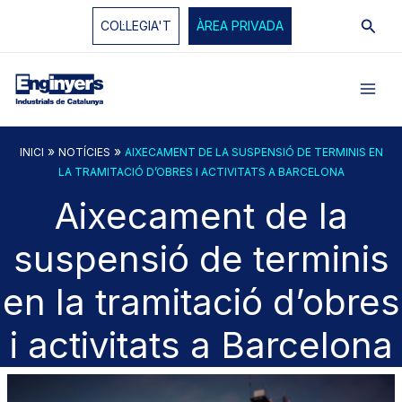
Vés
Cerc
COL·LEGIA'T
ÀREA PRIVADA
al
contingut
»
»
INICI
NOTÍCIES
AIXECAMENT DE LA SUSPENSIÓ DE TERMINIS EN
LA TRAMITACIÓ D’OBRES I ACTIVITATS A BARCELONA
Aixecament de la
suspensió de terminis
en la tramitació d’obres
i activitats a Barcelona