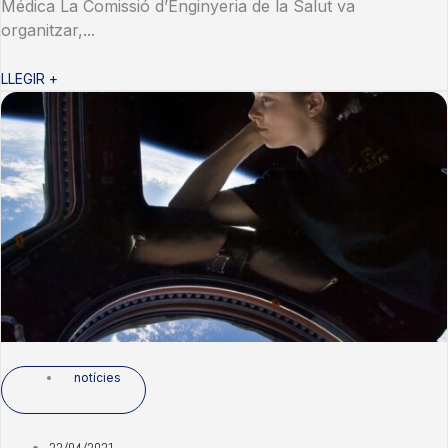
Médica La Comissió d’Enginyeria de la Salut va
organitzar,...
LLEGIR +
notícies
22/04/2021