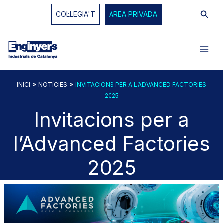
Vés
Cerc
COL·LEGIA'T
ÀREA PRIVADA
al
contingut
»
»
INICI
NOTÍCIES
INVITACIONS PER A L’ADVANCED FACTORIES
2025
Invitacions per a
l’Advanced Factories
2025