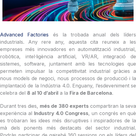
Advanced Factories
és la trobada anual dels líder
industrials. Any rere any, aquesta cita reuneix a les
empreses més innovadores en automatització industrial,
robòtica, intel·ligència artificial, VR/AR, integració de
sistemes, software, juntament amb les tecnologies que
permeten impulsar la competitivitat industrial gràcies a
nous models de negoci, nous processos de producció i la
implantació de la Indústria 4.0. Enguany, l’esdeveniment se
celebra del
8 al 10 d’abril
a la
Fira de Barcelona
.
Durant tres dies,
més de 380 experts
compartiran la sev
experiència al
Industry 4.0 Congress
, un congrés en què
es trobaran les idees més disruptives i inspiradores de la
mà dels ponents més destacats del sector industrial.
Podràs participar de gairebé 160 sessions on els líders del