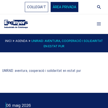
Vés
Cerc
COL·LEGIA'T
ÀREA PRIVADA
al
contingut
»
»
INICI
AGENDA
UNIRAID: AVENTURA, COOPERACIÓ I SOLIDARITAT
EN ESTAT PUR
UNIRAID: aventura, cooperació i solidaritat en estat pur
06 maig 2026