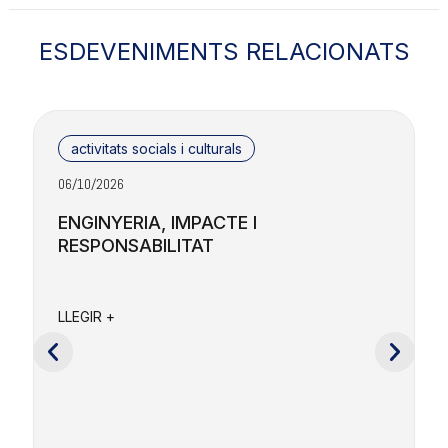
ESDEVENIMENTS RELACIONATS
activitats socials i culturals
06/10/2026
2
ENGINYERIA, IMPACTE I
RESPONSABILITAT
F
a
LLEGIR +
e
c
L