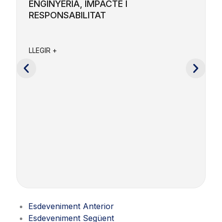
ENGINYERIA, IMPACTE I
RESPONSABILITAT
F
a
LLEGIR +
e
c
L
Esdeveniment Anterior
Esdeveniment Següent