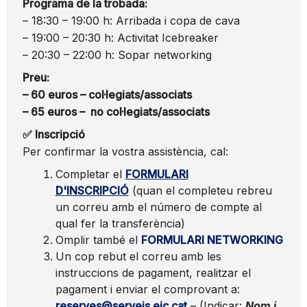
Programa de la trobada:
– 18:30 – 19:00 h: Arribada i copa de cava
– 19:00 – 20:30 h: Activitat Icebreaker
– 20:30 – 22:00 h: Sopar networking
Preu:
– 60 euros – col·legiats/associats
– 65 euros – no col·legiats/associats
✅ Inscripció
Per confirmar la vostra assistència, cal:
Completar el
FORMULARI
D'INSCRIPCIÓ
(quan el completeu rebreu
un correu amb el número de compte al
qual fer la transferència)
Omplir també el
FORMULARI NETWORKING
Un cop rebut el correu amb les
instruccions de pagament, realitzar el
pagament i enviar el comprovant a:
reserves@serveis.eic.cat
– (Indicar:
Nom i