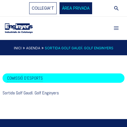
Vés
Cerc
COL·LEGIA'T
ÀREA PRIVADA
al
contingut
»
»
INICI
AGENDA
SORTIDA GOLF GAUDÍ. GOLF ENGINYERS
COMISSIÓ D'ESPORTS
Sortida Golf Gaudí. Golf Enginyers