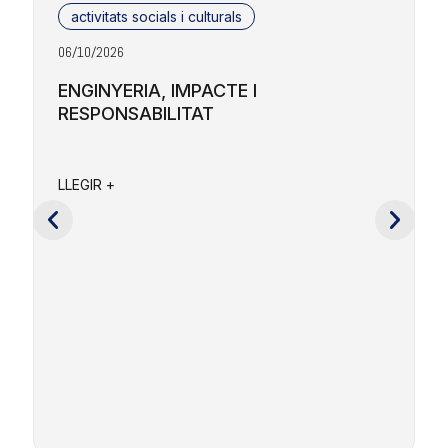
activitats socials i culturals
06/10/2026
2
ENGINYERIA, IMPACTE I
RESPONSABILITAT
F
a
LLEGIR +
e
c
L