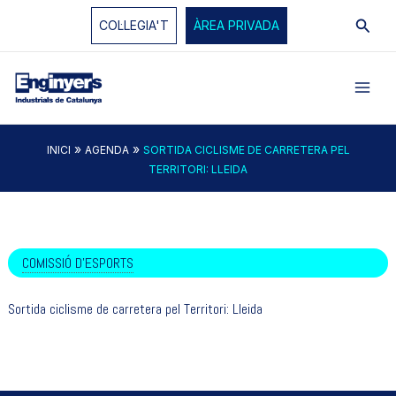
Vés
Cerc
COL·LEGIA'T
ÀREA PRIVADA
al
contingut
»
»
INICI
AGENDA
SORTIDA CICLISME DE CARRETERA PEL
TERRITORI: LLEIDA
COMISSIÓ D'ESPORTS
Sortida ciclisme de carretera pel Territori: Lleida