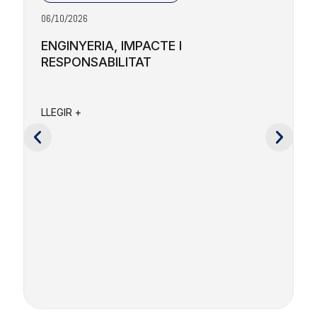
06/10/2026
2
ENGINYERIA, IMPACTE I
RESPONSABILITAT
F
a
LLEGIR +
e
c
L