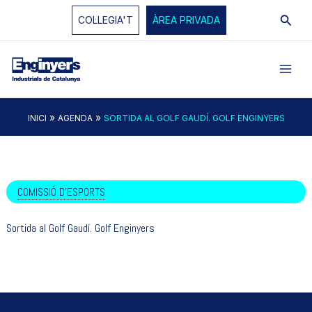
Vés
Cerc
COL·LEGIA'T
ÀREA PRIVADA
al
contingut
»
»
INICI
AGENDA
SORTIDA AL GOLF GAUDÍ. GOLF ENGINYERS
COMISSIÓ D'ESPORTS
Sortida al Golf Gaudí. Golf Enginyers