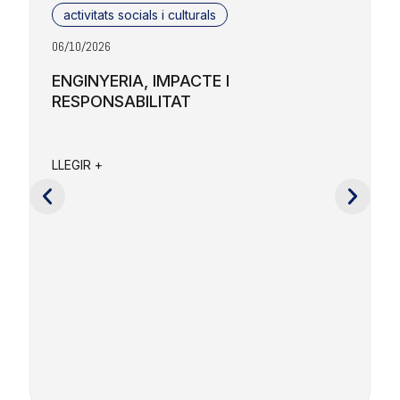
activitats socials i culturals
06/10/2026
2
ENGINYERIA, IMPACTE I
RESPONSABILITAT
F
a
LLEGIR +
e
c
L