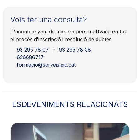
Vols fer una consulta?
T'acompanyem de manera personalitzada en tot
el procés d'inscripció i resolució de dubtes.
93 295 78 07
-
93 295 78 08
626686717
formacio@serveis.eic.cat
ESDEVENIMENTS RELACIONATS