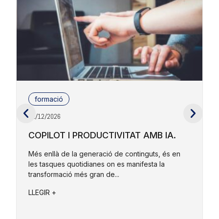
formació
01/12/2026
2
COPILOT I PRODUCTIVITAT AMB IA.
Més enllà de la generació de continguts, és en
les tasques quotidianes on es manifesta la
E
transformació més gran de...
r
e
LLEGIR +
L