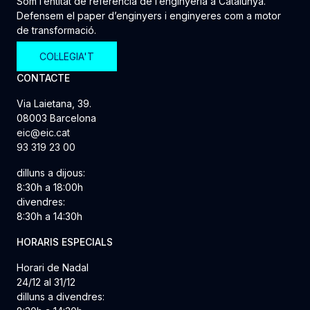
Som l’entitat de referència de l’enginyeria a Catalunya.
Defensem el paper d’enginyers i enginyeres com a motor
de transformació.
COL·LEGIA'T
CONTACTE
Via Laietana, 39.
08003 Barcelona
eic@eic.cat
93 319 23 00
dilluns a dijous:
8:30h a 18:00h
divendres:
8:30h a 14:30h
HORARIS ESPECIALS
Horari de Nadal
24/12 al 31/12
dilluns a divendres: