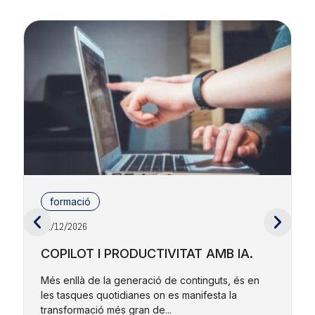
formació
01/12/2026
2
COPILOT I PRODUCTIVITAT AMB IA.
Més enllà de la generació de continguts, és en
les tasques quotidianes on es manifesta la
E
transformació més gran de...
r