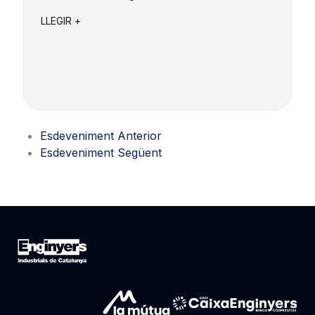
e
LLEGIR +
L
Esdeveniment Anterior
Esdeveniment Següent