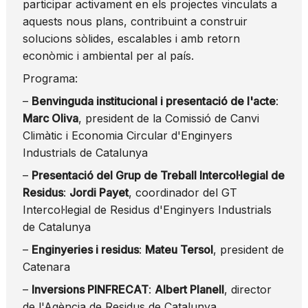
participar activament en els projectes vinculats a
aquests nous plans, contribuint a construir
solucions sòlides, escalables i amb retorn
econòmic i ambiental per al país.
Programa:
–
Benvinguda institucional i presentació de l'acte
:
Marc Oliva
, president de la Comissió de Canvi
Climàtic i Economia Circular d'Enginyers
Industrials de Catalunya
–
Presentació del Grup de Treball Intercol·legial de
Residus
:
Jordi Payet
, coordinador del GT
Intercol·legial de Residus d'Enginyers Industrials
de Catalunya
–
Enginyeries i residus
:
Mateu Tersol
, president de
Catenara
–
Inversions PINFRECAT
:
Albert Planell
, director
de l'Agència de Residus de Catalunya