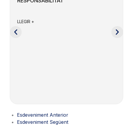
RESPONSABILITAT
F
a
LLEGIR +
e
c
L
Esdeveniment Anterior
Esdeveniment Següent