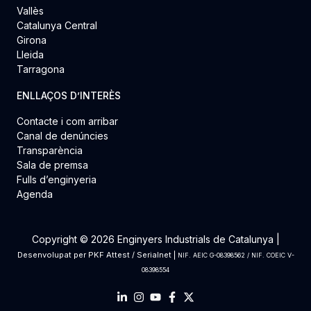
Vallès
Catalunya Central
Girona
Lleida
Tarragona
ENLLAÇOS D’INTERÈS
Contacte i com arribar
Canal de denúncies
Transparència
Sala de premsa
Fulls d’enginyeria
Agenda
Copyright © 2026 Enginyers Industrials de Catalunya |
Desenvolupat per
PKF Attest
/
Serialnet
|
NIF. AEIC G-08398562 / NIF. COEIC V-
08398554