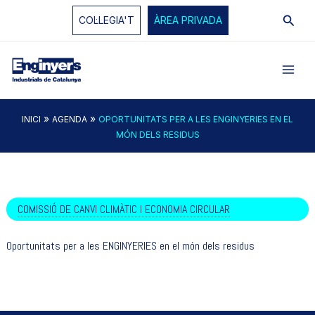
Vés
Cerc
COL·LEGIA'T
ÀREA PRIVADA
al
contingut
»
»
INICI
AGENDA
OPORTUNITATS PER A LES ENGINYERIES EN EL
MÓN DELS RESIDUS
COMISSIÓ DE CANVI CLIMÀTIC I ECONOMIA CIRCULAR
Oportunitats per a les ENGINYERIES en el món dels residus