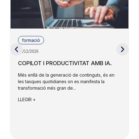
formació
01/12/2026
2
COPILOT I PRODUCTIVITAT AMB IA.
Més enllà de la generació de continguts, és en
les tasques quotidianes on es manifesta la
E
transformació més gran de...
r
e
LLEGIR +
L