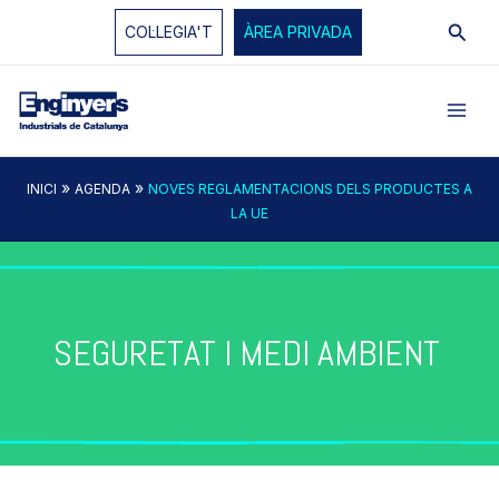
Vés
Cerc
COL·LEGIA'T
ÀREA PRIVADA
al
contingut
»
»
INICI
AGENDA
NOVES REGLAMENTACIONS DELS PRODUCTES A
LA UE
SEGURETAT I MEDI AMBIENT