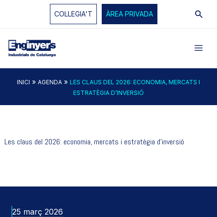
Vés
Cerc
COL·LEGIA'T
ÀREA PRIVADA
al
contingut
»
»
INICI
AGENDA
LES CLAUS DEL 2026: ECONOMIA, MERCATS I
ESTRATÈGIA D’INVERSIÓ
Les claus del 2026: economia, mercats i estratègia d’inversió
25 març 2026