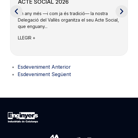
ACTE SOCIAL 2026
Un any més —i com ja és tradició— la nostra
Delegació del Vallès organitza el seu Acte Social,
U
que enguany...
V
i
LLEGIR +
L
Esdeveniment Anterior
Esdeveniment Següent