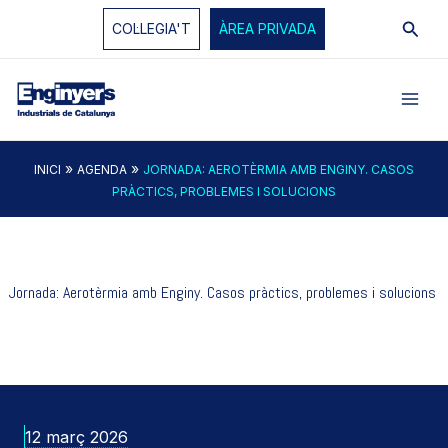
Vés
Cerc
COL·LEGIA'T
ÀREA PRIVADA
al
contingut
»
»
INICI
AGENDA
JORNADA: AEROTÈRMIA AMB ENGINY. CASOS
PRÀCTICS, PROBLEMES I SOLUCIONS
Jornada: Aerotèrmia amb Enginy. Casos pràctics, problemes i solucions
12 març 2026