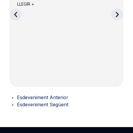
a
LLEGIR +
e
c
L
Esdeveniment Anterior
Esdeveniment Següent