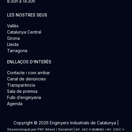
8:30h a 14:30h
LES NOSTRES SEUS
Vallès
Catalunya Central
Girona
Lleida
Tarragona
ENLLAÇOS D’INTERÈS
Contacte i com arribar
Canal de denúncies
Transparència
Sala de premsa
Fulls d’enginyeria
Agenda
Copyright © 2026 Enginyers Industrials de Catalunya |
Desenvolupat per
PKF Attest
/
Serialnet
|
NIF. AEIC G-08398562 / NIF. COEIC V-