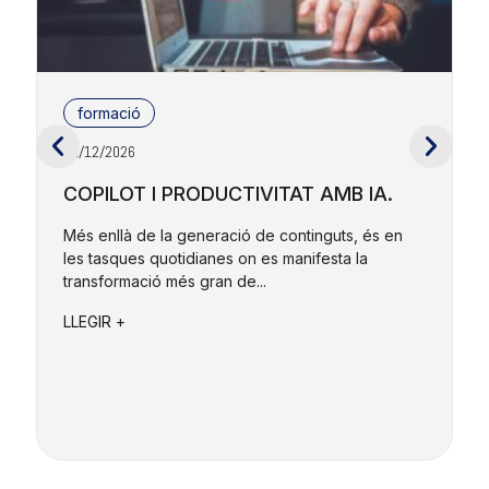
formació
01/12/2026
2
COPILOT I PRODUCTIVITAT AMB IA.
Més enllà de la generació de continguts, és en
les tasques quotidianes on es manifesta la
E
transformació més gran de...
r
e
LLEGIR +
L