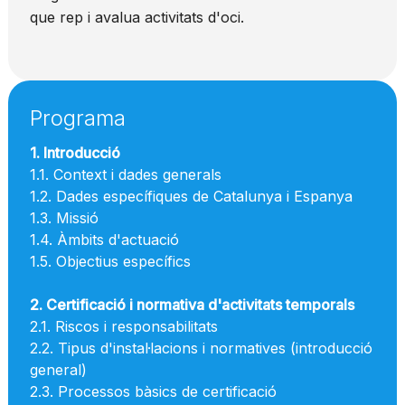
que rep i avalua activitats d'oci.
Programa
1. Introducció
1.1. Context i dades generals
1.2. Dades específiques de Catalunya i Espanya
1.3. Missió
1.4. Àmbits d'actuació
1.5. Objectius específics
2. Certificació i normativa d'activitats temporals
2.1. Riscos i responsabilitats
2.2. Tipus d'instal·lacions i normatives (introducció
general)
2.3. Processos bàsics de certificació