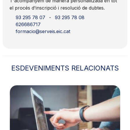
T'acompanyem de manera personalitzada en tot
el procés d'inscripció i resolució de dubtes.
93 295 78 07
-
93 295 78 08
626686717
formacio@serveis.eic.cat
ESDEVENIMENTS RELACIONATS