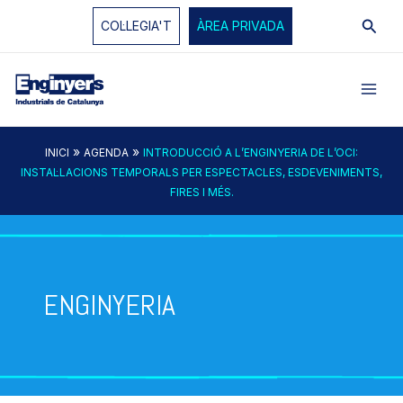
Vés
Cerc
COL·LEGIA'T
ÀREA PRIVADA
al
contingut
»
»
INICI
AGENDA
INTRODUCCIÓ A L’ENGINYERIA DE L’OCI:
INSTAL·LACIONS TEMPORALS PER ESPECTACLES, ESDEVENIMENTS,
FIRES I MÉS.
ENGINYERIA