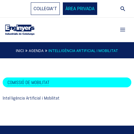
Vés
Cerc
COL·LEGIA'T
ÀREA PRIVADA
al
contingut
»
»
INICI
AGENDA
INTEL·LIGÈNCIA ARTIFICIAL I MOBILITAT
COMISSIÓ DE MOBILITAT
Intel·ligència Artificial i Mobilitat