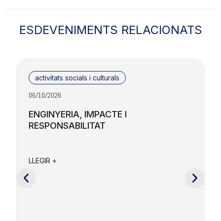
ESDEVENIMENTS RELACIONATS
activitats socials i culturals
06/10/2026
2
ENGINYERIA, IMPACTE I
RESPONSABILITAT
F
a
LLEGIR +
e
c
L