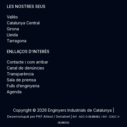
LES NOSTRES SEUS
Vallès
Catalunya Central
Girona
Lleida
Tarragona
ENLLAÇOS D’INTERÈS
Contacte i com arribar
Canal de denúncies
Transparència
Sala de premsa
Fulls d’enginyeria
Agenda
Copyright © 2026 Enginyers Industrials de Catalunya |
Desenvolupat per
PKF Attest
/
Serialnet
|
NIF. AEIC G-08398562 / NIF. COEIC V-
08398554