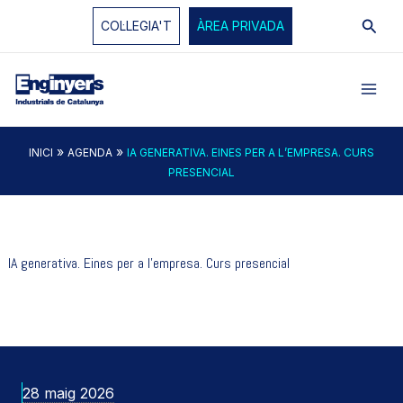
Vés
Cerc
COL·LEGIA'T
ÀREA PRIVADA
al
contingut
»
»
INICI
AGENDA
IA GENERATIVA. EINES PER A L’EMPRESA. CURS
PRESENCIAL
IA generativa. Eines per a l’empresa. Curs presencial
28 maig 2026