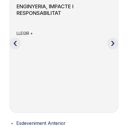
ENGINYERIA, IMPACTE I
RESPONSABILITAT
F
a
LLEGIR +
e
c
L
Esdeveniment Anterior