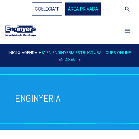
Vés
Cerc
COL·LEGIA'T
ÀREA PRIVADA
al
contingut
»
»
INICI
AGENDA
IA EN ENGINYERIA ESTRUCTURAL. CURS ONLINE
EN DIRECTE
ENGINYERIA