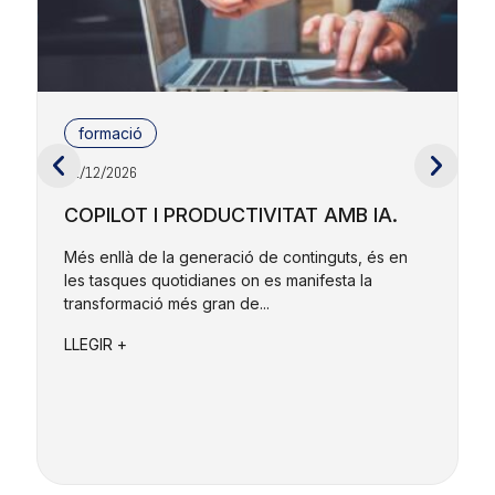
formació
01/12/2026
2
COPILOT I PRODUCTIVITAT AMB IA.
Més enllà de la generació de continguts, és en
les tasques quotidianes on es manifesta la
E
transformació més gran de...
r
e
LLEGIR +
L