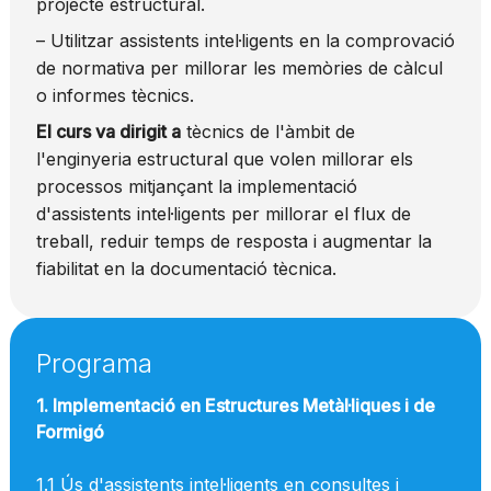
projecte estructural.
– Utilitzar assistents intel·ligents en la comprovació
de normativa per millorar les memòries de càlcul
o informes tècnics.
El curs va dirigit a
tècnics de l'àmbit de
l'enginyeria estructural que volen millorar els
processos mitjançant la implementació
d'assistents intel·ligents per millorar el flux de
treball, reduir temps de resposta i augmentar la
fiabilitat en la documentació tècnica.
Programa
1. Implementació en Estructures Metàl·liques i de
Formigó
1.1 Ús d'assistents intel·ligents en consultes i