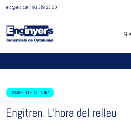
Vés
eic@eic.cat
|
93 319 23 00
al
contingut
Qu
COMISSIÓ DE CULTURA
Engitren. L’hora del relleu