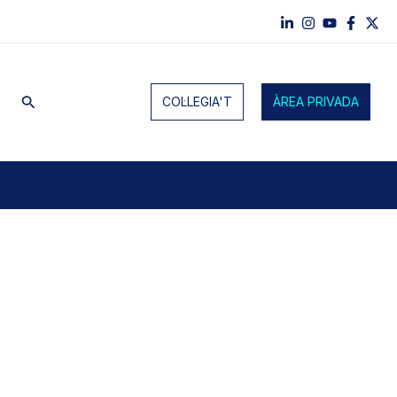
Cerca
COL·LEGIA'T
ÀREA PRIVADA