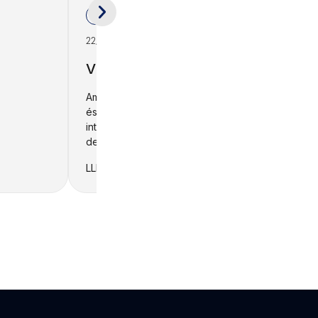
destacats
22/09/2026
VISITA TÈCNICA A LA FARGA
Amb més de 217 anys d'història, La Farga
és una empresa industrial de referència
internacional especialitzada en el
desenvolupament de...
LLEGIR +