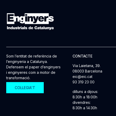
Som l’entitat de referència de
CONTACTE
l’enginyeria a Catalunya.
Via Laietana, 39.
Defensem el paper d’enginyers
08003 Barcelona
i enginyeres com a motor de
eic@eic.cat
transformació.
93 319 23 00
COL·LEGIA'T
dilluns a dijous:
8:30h a 18:00h
divendres:
8:30h a 14:30h