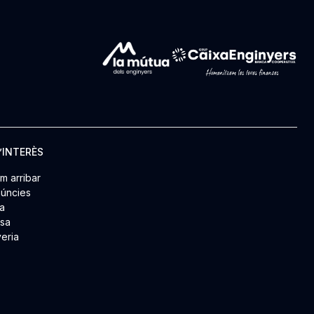
’INTERÈS
m arribar
úncies
a
msa
yeria