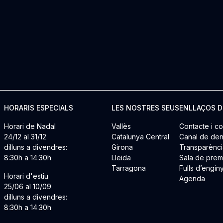
HORARIS ESPECIALS
LES NOSTRES SEUS
ENLLAÇOS D
Horari de Nadal
Vallès
Contacte i co
24/12 al 31/12
Catalunya Central
Canal de den
dilluns a divendres:
Girona
Transparènci
8:30h a 14:30h
Lleida
Sala de pre
Tarragona
Fulls d’engin
Horari d'estiu
Agenda
25/06 al 10/09
dilluns a divendres:
8:30h a 14:30h