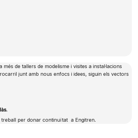
més de tallers de modelisme i visites a instal·lacions
rocarril junt amb nous enfocs i idees, siguin els vectors
làs.
 treball per donar continuïtat a Engitren.