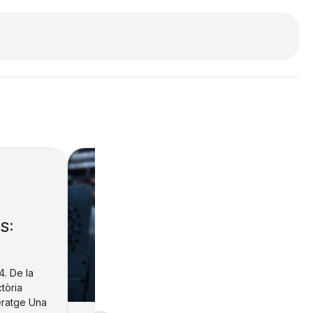
S:
. De la
ctòria
eratge Una