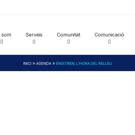
i som
Serveis
Comunitat
Comunicació
»
»
INICI
AGENDA
ENGITREN. L’HORA DEL RELLEU