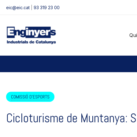
Vés
eic@eic.cat
|
93 319 23 00
al
contingut
Qu
COMISSIÓ D'ESPORTS
Cicloturisme de Muntanya: S