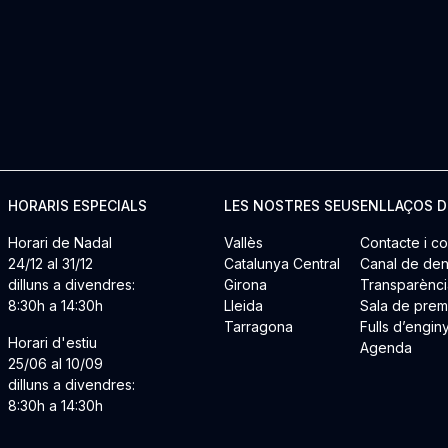
HORARIS ESPECIALS
LES NOSTRES SEUS
ENLLAÇOS D
Horari de Nadal
Vallès
Contacte i co
24/12 al 31/12
Catalunya Central
Canal de den
dilluns a divendres:
Girona
Transparènci
8:30h a 14:30h
Lleida
Sala de pre
Tarragona
Fulls d’engin
Horari d'estiu
Agenda
25/06 al 10/09
dilluns a divendres:
8:30h a 14:30h