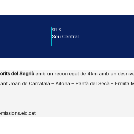
SEUS
Seu Central
rits del Segrià
amb un recorregut de 4km amb un desnivel
a Sant Joan de Carratalà – Aitona – Pantà del Secà – Ermit
missions.eic.cat