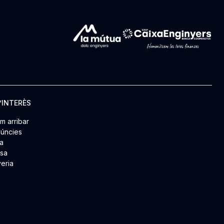
’INTERÈS
m arribar
úncies
a
msa
yeria