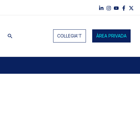
Cerca
COL·LEGIA'T
ÀREA PRIVADA