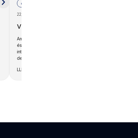
destacats
LLEGIR 
22/09/2026
VISITA TÈCNICA A LA FARGA
Amb més de 217 anys d'història, La Farga
és una empresa industrial de referència
internacional especialitzada en el
desenvolupament de...
LLEGIR +