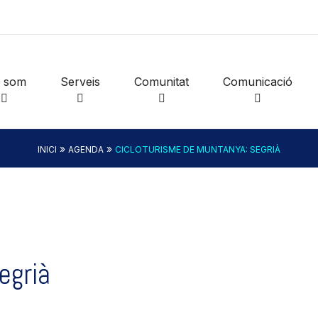
i som
Serveis
Comunitat
Comunicació
»
»
INICI
AGENDA
CICLOTURISME DE MUNTANYA: SEGRIÀ
egrià