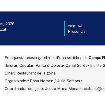
arç 2026
MODALITAT
tzat
Presencial
En aquesta ocasió gaudirem d'una sortida pels
Camps Flo
Itinerari Circular: Pantà d'Utxesa- Canal Serós- Ermit
Dinar: Restaurant de la zona
Organitzador: Rosa Nomen / Julià Sempere
Coordinador del grup: Josep Maria Macau : ciclisme@co