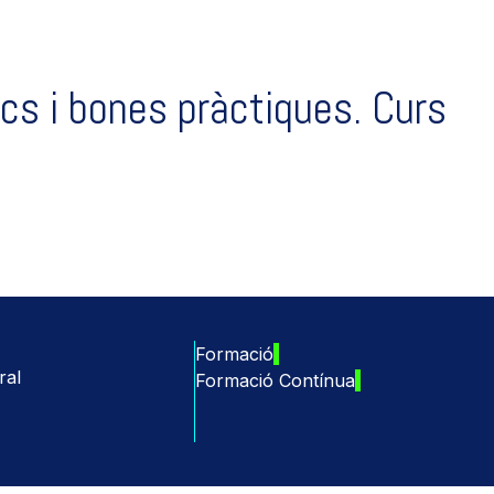
nics i bones pràctiques. Curs
Formació
ral
Formació Contínua