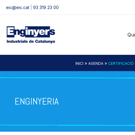
Vés
eic@eic.cat
|
93 319 23 00
al
contingut
Qu
»
»
INICI
AGENDA
CERTIFICACIÓ 
ENGINYERIA