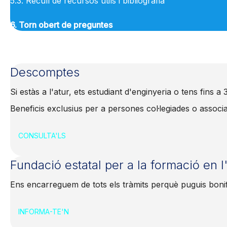
5.3. Recull de recursos útils i bibliografia
6. Torn obert de preguntes
Descomptes
Si estàs a l'atur, ets estudiant d'enginyeria o tens fins 
Beneficis exclusius per a persones col·legiades o assoc
CONSULTA'LS
Fundació estatal per a la formació en 
Ens encarreguem de tots els tràmits perquè puguis boni
INFORMA-TE'N