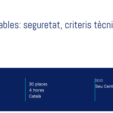
lables: seguretat, criteris tèc
SEUS
30 places
Seu Cent
4 hores
Català