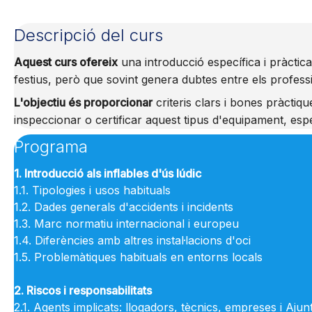
Descripció del curs
Aquest curs ofereix
una introducció específica i pràctica
festius, però que sovint genera dubtes entre els profess
L'objectiu és proporcionar
criteris clars i bones pràctiq
inspeccionar o certificar aquest tipus d'equipament, es
Programa
1. Introducció als inflables d'ús lúdic
1.1. Tipologies i usos habituals
1.2. Dades generals d'accidents i incidents
1.3. Marc normatiu internacional i europeu
1.4. Diferències amb altres instal·lacions d'oci
1.5. Problemàtiques habituals en entorns locals
2. Riscos i responsabilitats
2.1. Agents implicats: llogadors, tècnics, empreses i Aju