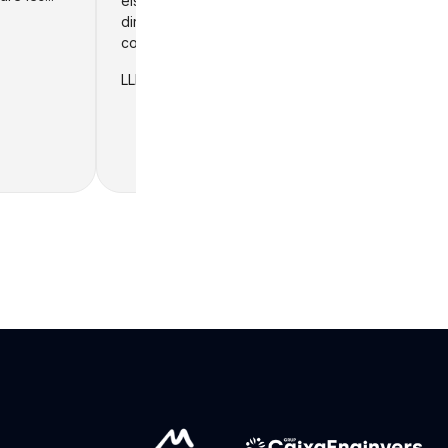
els departaments financers. Controllers,
directors financers i responsables de
control de gestió reben pressió creixent...
LLEGIR +