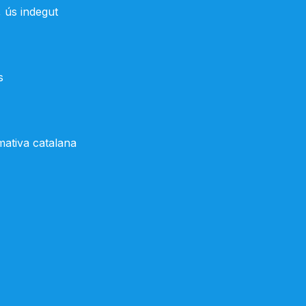
, ús indegut
s
mativa catalana