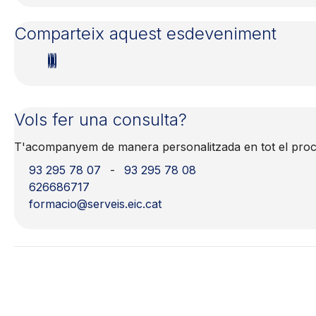
Comparteix aquest esdeveniment
Vols fer una consulta?
T'acompanyem de manera personalitzada en tot el procés
93 295 78 07
-
93 295 78 08
626686717
formacio@serveis.eic.cat