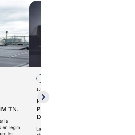
formació
10/12/2026
EL TEU PRIMER AGENT D’IA
IM TN.
PER A FINANCES I CONTROL
DE GESTIÓ
ar la
ns en règim
La intel·ligència artificial està transformant
re les...