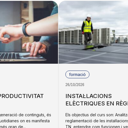
formació
26/10/2026
 PRODUCTIVITAT
INSTAL·LACIONS
ELÈCTRIQUES EN RÈG
generació de continguts, és
Els objectius del curs son: Analitz
uotidianes on es manifesta
reglamentació de les instal·lacio
més gran de...
TN, entendre com funcionen i veu