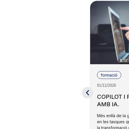
formació
01/12/2026
COPILOT I
AMB IA.
Més enllà de la 
en les tasques q
la transformació 