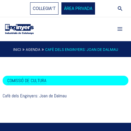
Vés
Cerc
COL·LEGIA'T
ÀREA PRIVADA
al
contingut
»
»
INICI
AGENDA
CAFÈ DELS ENGINYERS: JOAN DE DALMAU
COMISSIÓ DE CULTURA
Cafè dels Enginyers: Joan de Dalmau