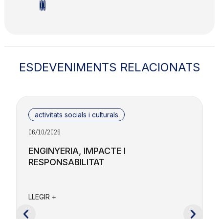
ESDEVENIMENTS RELACIONATS
activitats socials i culturals
06/10/2026
2
ENGINYERIA, IMPACTE I
RESPONSABILITAT
F
a
LLEGIR +
e
c