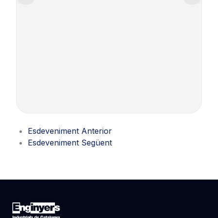
L
Esdeveniment Anterior
Esdeveniment Següent