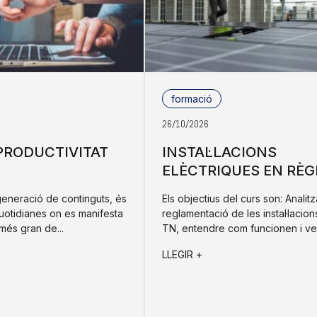
formació
26/10/2026
 PRODUCTIVITAT
INSTAL·LACIONS
ELÈCTRIQUES EN RÈG
generació de continguts, és
Els objectius del curs son: Analitz
uotidianes on es manifesta
reglamentació de les instal·lacio
més gran de...
TN, entendre com funcionen i veu
LLEGIR +