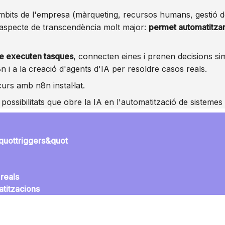
bits de l'empresa (màrqueting, recursos humans, gestió de 
n aspecte de transcendència molt major:
permet automatitza
que executen tasques
, connecten eines i prenen decisions s
 i a la creació d'agents d'IA per resoldre casos reals.
urs amb n8n instal·lat.
possibilitats que obre la IA en l'automatització de sistemes
&quottriggers&quot
reals
atitzacions