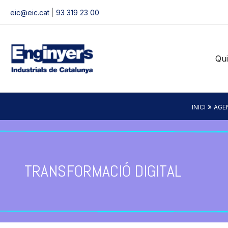
Vés
eic@eic.cat
|
93 319 23 00
al
contingut
Qu
»
INICI
AGE
TRANSFORMACIÓ DIGITAL