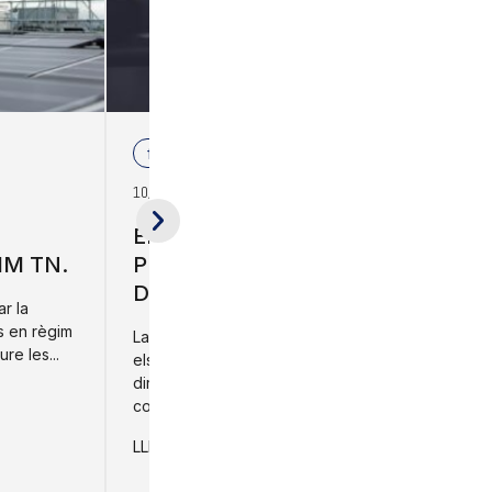
formació
10/12/2026
EL TEU PRIMER AGENT D’IA
IM TN.
PER A FINANCES I CONTROL
DE GESTIÓ
ar la
ns en règim
La intel·ligència artificial està transformant
re les...
els departaments financers. Controllers,
directors financers i responsables de
control de gestió reben pressió creixent...
LLEGIR +