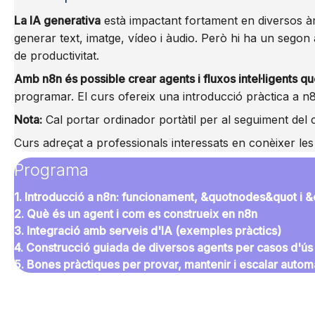
La IA generativa
està impactant fortament en diversos àm
generar text, imatge, vídeo i àudio. Però hi ha un sego
de productivitat.
Amb n8n és possible crear agents i fluxos intel·ligents 
programar. El curs ofereix una introducció pràctica a n8n
Nota:
Cal portar ordinador portàtil per al seguiment del c
Curs adreçat a professionals interessats en conèixer les 
Programa
1. Introducció a n8n: funcionament, &quotnodes&quot i 
2. Què és un agent i com es construeix en n8n
3. Integració amb serveis d'IA (exemples pràctics)
4. Construcció guiada de diversos agents per casos d'ús 
5. Bones pràctiques per provar, mantenir i escalar autom