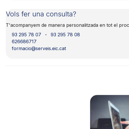
Vols fer una consulta?
T'acompanyem de manera personalitzada en tot el procés
93 295 78 07
-
93 295 78 08
626686717
formacio@serveis.eic.cat