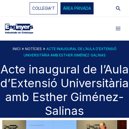
Vés
Cerc
COL·LEGIA'T
ÀREA PRIVADA
al
contingut
»
»
INICI
NOTÍCIES
ACTE INAUGURAL DE L’AULA D’EXTENSIÓ
UNIVERSITÀRIA AMB ESTHER GIMÉNEZ-SALINAS
Acte inaugural de l’Aula
d’Extensió Universitària
amb Esther Giménez-
Salinas