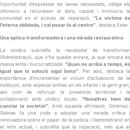
l’oportunitat d’expressar les seves necessitats, obliga els
ofensors a reconèixer el dany causat i involucra la
comunitat en el procés de reparació.
“La víctima és
l’eterna oblidada, i cal posar-la al centre”
, destaca Ester.
Una òptica transformadora i una mirada restaurativa
La síndica subratlla la necessitat de transformar
l’Administració, que s’ha quedat enrere, ja que encara és
massa lenta i burocratitzada:
“Quan no arriba a temps, é
igual que la solució sigui bona”
. Per això, destaca la
importància d’incrementar el volum d’actuacions de la
institució, amb especial èmfasi en els infants i la gent gran,
així com de reforçar la presència territorial i la
col·laboració amb síndics locals.
“Nosaltres hem de
canviar la societat”.
Amb aquesta afirmació, Giménez
Salinas fa una crida a adoptar una mirada crítica i
renovadora sobre el paper de la justícia i l’administració en
el món actual, i subratlla que la reparació, més que el