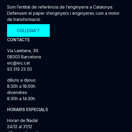
Som l’entitat de referència de l’enginyeria a Catalunya.
Defensem el paper d’enginyers i enginyeres com a motor
de transformació.
COL·LEGIA'T
CONTACTE
Via Laietana, 39.
08003 Barcelona
eic@eic.cat
93 319 23 00
dilluns a dijous:
8:30h a 18:00h
divendres:
8:30h a 14:30h
HORARIS ESPECIALS
Horari de Nadal
24/12 al 31/12