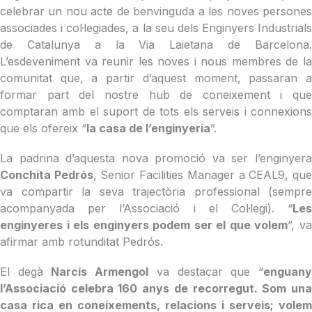
celebrar un nou acte de benvinguda a les noves persones
associades i col·legiades, a la seu dels Enginyers Industrials
de Catalunya a la Via Laietana de Barcelona.
L’esdeveniment va reunir les noves i nous membres de la
comunitat que, a partir d’aquest moment, passaran a
formar part del nostre hub de coneixement i que
comptaran amb el suport de tots els serveis i connexions
que els ofereix “
la casa de l’enginyeria
”.
La padrina d’aquesta nova promoció va ser l’enginyera
Conchita Pedrós
, Senior Facilities Manager a CEAL9, qu
va compartir la seva trajectòria professional (sempre
acompanyada per l’Associació i el Col·legi). “
Les
enginyeres i els enginyers podem ser el que volem
”, v
afirmar amb rotunditat Pedrós.
El degà
Narcís Armengol
va destacar que “
enguan
l’Associació celebra 160 anys de recorregut. Som una
casa rica en coneixements, relacions i serveis; volem