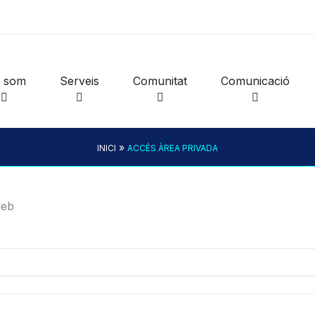
i som
Serveis
Comunitat
Comunicació
»
INICI
ACCÉS ÀREA PRIVADA
web