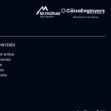
’INTERÈS
m arribar
úncies
a
msa
yeria