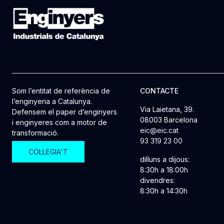
Som l’entitat de referència de
CONTACTE
l’enginyeria a Catalunya.
Via Laietana, 39.
Defensem el paper d’enginyers
08003 Barcelona
i enginyeres com a motor de
eic@eic.cat
transformació.
93 319 23 00
COL·LEGIA'T
dilluns a dijous:
8:30h a 18:00h
divendres:
8:30h a 14:30h