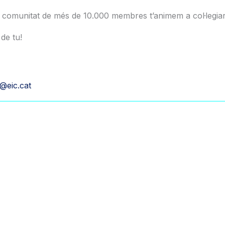
a comunitat de més de 10.000 membres t’animem a col·legiar-
de tu!
a@eic.cat