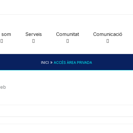
i som
Serveis
Comunitat
Comunicació
»
INICI
ACCÉS ÀREA PRIVADA
web