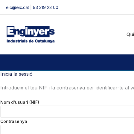
Vés
eic@eic.cat
|
93 319 23 00
al
contingut
Qu
Inicia la sessió
Introdueix el teu NIF i la contrasenya per identificar-te al 
Nom d'usuari (NIF)
Contrasenya