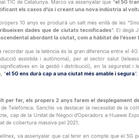
onal TIC de Catalunya. Marco va assenyalar que “
el 5G tra
tificant els casos d’ús i creant una nova indústria al vo
opers 10 anys es produirà un salt més enllà de les “Smart
ribueixen dades que de ciutats tecnificades
”. El degà 
scendental abordant la ciutat, com a hàbitat de l’ésser 
a recordar que la latència és la gran diferencia entre el 4G
onducció assistida i autònoma), per al sector salut (telea
ignificatives en la gestió i distribució), en la seguretat i 
, “
el 5G ens durà cap a una ciutat més amable i segura
”.
lt per fer, els propers 2 anys farem el desplegament de
de Telefònica. Sanchis va destacar la necessitat de la co
e, cap de la Unitat de Negoci d’Operadors a Huawei España
tat de cobertura massiva pel 2021.
Cellnex, va assenyalar que cal tenir en compte que el 5G p