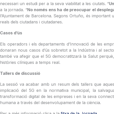
necessari un estudi per a la seva viabilitat a les ciutats. “
Un
a la jornada. “
No només ens ha de preocupar el despleg
l’Ajuntament de Barcelona. Segons Ortuño, és important un 
reals dels ciutadans i ciutadanes.
Casos d’ús
Els operadors i els departaments d’Innovació de les empre
donaran nous casos d’ús sobretot a la Indústria i al secto
també va afegir que el 5G democratitzarà la Salut perquè, 
històries clíniques a temps real.
Tallers de discussió
La sessió va acabar amb un resum dels tallers que aque
implicació del 5G en la normativa municipal, la salvagua
transformació digital de les empreses i en la seva connect
humana a través del desenvolupament de la ciència.
Per a més informació clica a la
fitxa de la Jornada