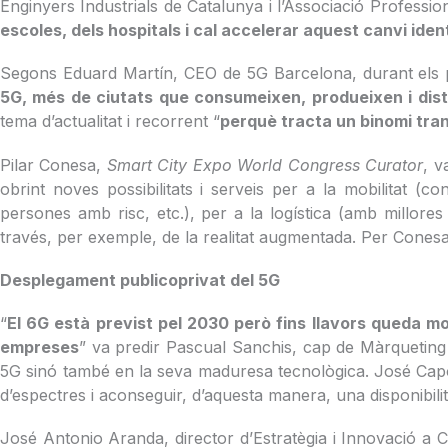
Enginyers Industrials de Catalunya i l’Associació Professi
escoles, dels hospitals i cal accelerar aquest canvi iden
Segons Eduard Martín, CEO de 5G Barcelona, durant els pr
5G, més de ciutats que consumeixen, produeixen i dist
tema d’actualitat i recorrent “
perquè tracta un binomi tran
Pilar Conesa,
Smart City Expo World Congress Curator
, v
obrint noves possibilitats i serveis per a la mobilitat (c
persones amb risc, etc.), per a la logística (amb millores s
través, per exemple, de la realitat augmentada. Per Conesa
Desplegament publicoprivat del 5G
“
El 6G està previst pel 2030 però fins llavors queda mo
empreses
” va predir Pascual Sanchis, cap de Màrqueting 
5G sinó també en la seva maduresa tecnològica. José Capot
d’espectres i aconseguir, d’aquesta manera, una disponibili
José Antonio Aranda, director d’Estratègia i Innovació a 