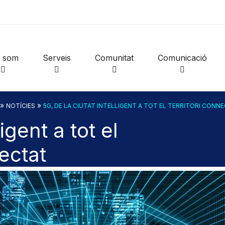
i som
Serveis
Comunitat
Comunicació
»
»
NOTÍCIES
5G, DE LA CIUTAT INTEL·LIGENT A TOT EL TERRITORI CONN
ligent a tot el
nectat