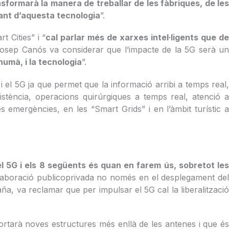
nsformarà la manera de treballar de les fàbriques, de le
ltant d’aquesta tecnologia
”.
 Cities” i “
cal parlar més de xarxes intel·ligents que d
Josep Canós va considerar que l’impacte de la 5G serà un
humà, i la tecnologia
”.
 i el 5G ja que permet que la informació arribi a temps real,
ssistència, operacions quirúrgiques a temps real, atenció a
les emergències, en les “Smart Grids” i en l’àmbit turístic a
l 5G i els 8 següents és quan en farem ús, sobretot les
l·laboració publicoprivada no només en el desplegament del
, va reclamar que per impulsar el 5G cal la liberalització
ortarà noves estructures més enllà de les antenes i que és