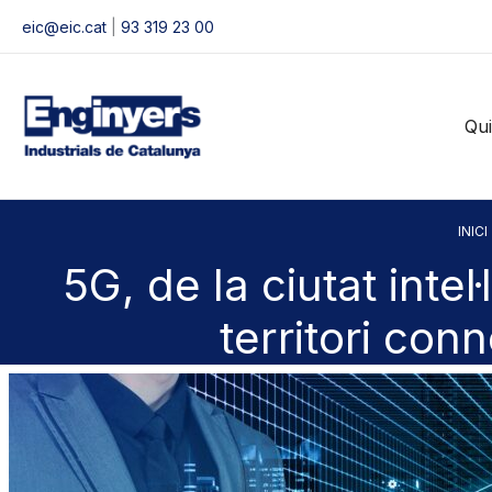
Vés
eic@eic.cat
|
93 319 23 00
al
contingut
Qu
INICI
5G, de la ciutat intel·
territori con