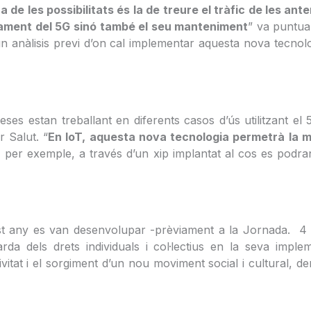
a de les possibilitats és la de treure el tràfic de les ant
ament del 5G sinó també el seu manteniment
” va puntua
anàlisis previ d’on cal implementar aquesta nova tecnologi
ses estan treballant en diferents casos d’ús utilitzant e
r Salut. “
En IoT, aquesta nova tecnologia permetrà la m
per exemple, a través d’un xip implantat al cos es podran 
st any es van desenvolupar -prèviament a la Jornada. 4 
rda dels drets individuals i col·lectius en la seva impl
ivitat i el sorgiment d’un nou moviment social i cultural,