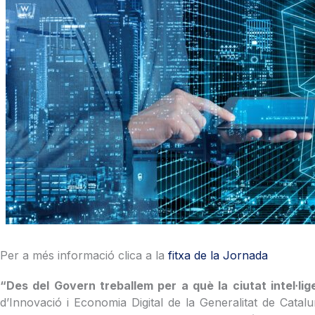
Per a més informació clica a la
fitxa de la Jornada
“Des del Govern treballem per a què la ciutat intel·lige
d’Innovació i Economia Digital de la Generalitat de Catal