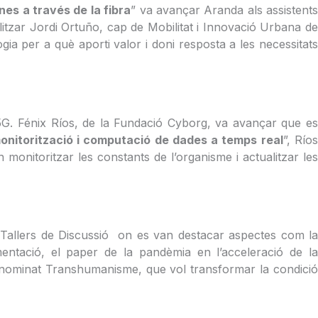
enes a través de la fibra
” va avançar Aranda als assistent
litzar Jordi Ortuño, cap de Mobilitat i Innovació Urbana d
a per a què aporti valor i doni resposta a les necessitats
l 5G. Fénix Ríos, de la Fundació Cyborg, va avançar que es
onitorització i computació de dades a temps real
”, Río
monitoritzar les constants de l’organisme i actualitzar les
Tallers de Discussió on es van destacar aspectes com la
ementació, el paper de la pandèmia en l’acceleració de la
 denominat Transhumanisme, que vol transformar la condició