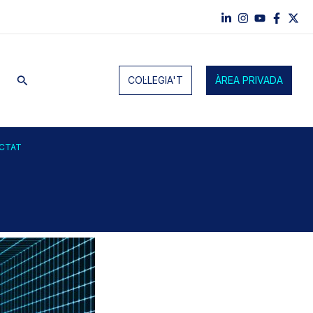
Cerca
COL·LEGIA'T
ÀREA PRIVADA
ECTAT