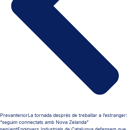
Prev
anterior
La tornada després de treballar a l’estranger:
“seguim connectats amb Nova Zelanda”
següent
Enginyers Industrials de Catalunya defensem que