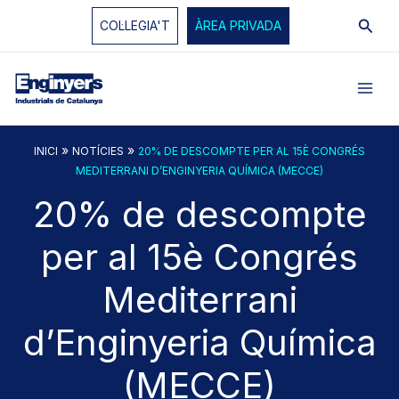
Vés
Cerc
COL·LEGIA'T
ÀREA PRIVADA
al
contingut
»
»
INICI
NOTÍCIES
20% DE DESCOMPTE PER AL 15È CONGRÉS
MEDITERRANI D’ENGINYERIA QUÍMICA (MECCE)
20% de descompte
per al 15è Congrés
Mediterrani
d’Enginyeria Química
(MECCE)