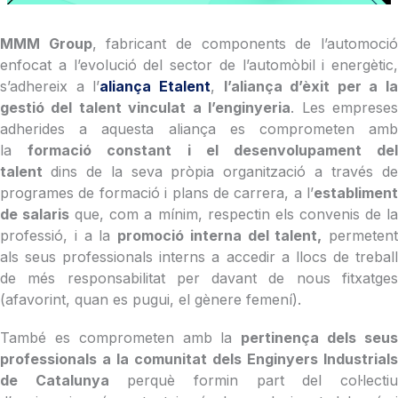
MMM Group
, fabricant de components de l’automoci
enfocat a l’evolució del sector de l’automòbil i energètic,
s’adhereix a l’
aliança Etalent
,
l’aliança d’èxit per a la
gestió del talent vinculat a l’enginyeria
. Les emprese
adherides a aquesta aliança es comprometen amb
la
formació constant i el desenvolupament de
talent
dins de la seva pròpia organització a través d
programes de formació i plans de carrera, a l’
establiment
de salaris
que, com a mínim, respectin els convenis de l
professió, i a la
promoció interna del talent,
permetent
als seus professionals interns a accedir a llocs de treball
de més responsabilitat per davant de nous fitxatges
(afavorint, quan es pugui, el gènere femení).
També es comprometen amb la
pertinença dels seu
professionals a la comunitat dels Enginyers Industrials
de Catalunya
perquè formin part del col·lecti