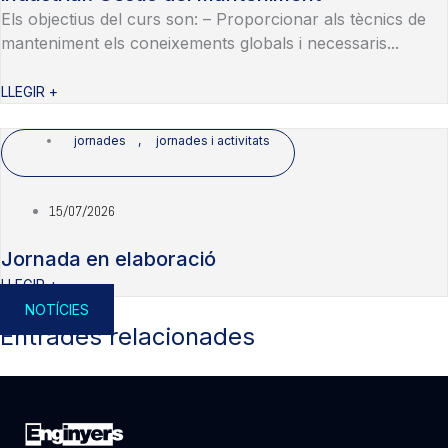
Els objectius del curs son: – Proporcionar als tècnics de
manteniment els coneixements globals i necessaris...
LLEGIR +
jornades
,
jornades i activitats
15/07/2026
Jornada en elaboració
LLEGIR +
NOTÍCIES
Entrades relacionades