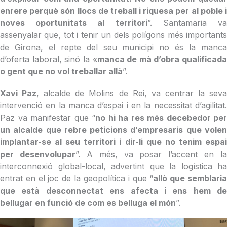
enrere perquè són llocs de treball i riquesa per al poble i
noves oportunitats al territori
”. Santamaria v
assenyalar que, tot i tenir un dels polígons més importants
de Girona, el repte del seu municipi no és la manca
d’oferta laboral, sinó la «
manca de mà d’obra qualificada
o gent que no vol treballar allà
”.
Xavi Paz
, alcalde de Molins de Rei, va centrar la sev
intervenció en la manca d’espai i en la necessitat d’agilitat.
Paz va manifestar que “
no hi ha res més decebedor per
un alcalde que rebre peticions d’empresaris que volen
implantar-se al seu territori i dir-li que no tenim espai
per desenvolupar
”. A més, va posar l’accent en la
interconnexió global-local, advertint que la logística ha
entrat en el joc de la geopolítica i que “
allò que semblari
que està desconnectat ens afecta i ens hem de
bellugar en funció de com es belluga el món
”.