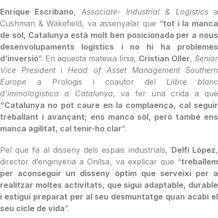
Enrique Escribano
,
Associate- Industrial & Logistics
a
Cushman & Wakefield, va assenyalar que “
tot i la manca
de sòl, Catalunya està molt ben posicionada per a nous
desenvolupaments logístics i no hi ha problemes
d’inversió
”. En aquesta mateixa línia,
Cristian Oller
,
Senior
Vice President
i
Head of Asset Management Souther
Europe
a Prologis i coautor del
Llibre blanc
d’immologística a Catalunya
, va fer una crida a què
“Catalunya no pot caure en la complaença, cal seguir
treballant i avançant; ens manca sòl, però també ens
manca agilitat, cal tenir-ho clar
”.
Pel que fa al disseny dels espais industrials,
Delfí López
director d’enginyeria a Onilsa, va explicar que “
treballem
per aconseguir un disseny òptim que serveixi per a
realitzar moltes activitats, que sigui adaptable, durable
i estigui preparat per al seu desmuntatge quan acabi el
seu cicle de vida
”.