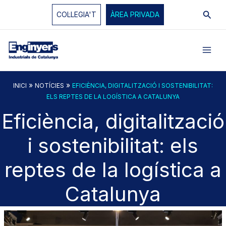
Vés
Cerc
COL·LEGIA'T
ÀREA PRIVADA
al
contingut
»
»
INICI
NOTÍCIES
EFICIÈNCIA, DIGITALITZACIÓ I SOSTENIBILITAT:
ELS REPTES DE LA LOGÍSTICA A CATALUNYA
Eficiència, digitalització
i sostenibilitat: els
reptes de la logística a
Catalunya