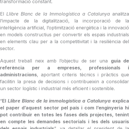
transformació constant.
El
Llibre Blanc de la Immologística a Catalunya
analitza
l’impacte de la digitalització, la incorporació de la
intel·ligència artificial, l’optimització energètica i la innovació
en models constructius per convertir els espais industrials
en elements clau per a la competitivitat i la resiliència del
sector.
Aquest treball neix amb l’objectiu de ser una
guia d
referència per a empreses, professionals i
administracions
, aportant criteris tècnics i pràctics que
facilitin la presa de decisions i contribueixin a consolidar
un sector logístic i industrial més eficient i sostenible.
“
El
Llibre Blanc de la immologística a Catalunya
explica
el paper d’aquest sector pel país i com l’enginyeria hi
pot contribuir en totes les fases dels projectes, tenint
en compte les demandes sectorials i les dels usuaris
dels espais industrials
”, va detallar el president de la