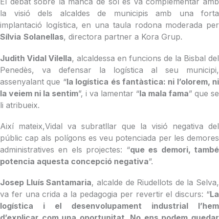
El debat sobre la manca de sòl es va complementar amb
la visió dels alcaldes de municipis amb una forta
implantació logística, en una taula rodona moderada per
Sílvia
Solanellas
, directora partner a Kora Grup.
Judith Vidal Vilella
, alcaldessa en funcions de la Bisbal del
Penedès, va defensar la logística al seu municipi,
assenyalant que “
la logística és fantàstica: ni l’olorem, ni
la veiem ni la sentim
”, i va lamentar “
la mala fama
” que se
li atribueix.
Així mateix,Vidal va subratllar que la visió negativa del
públic cap als polígons es veu potenciada per les demores
administratives en els projectes: “
que es demori, tamb
potencia aquesta concepció negativa
”.
Josep Lluís Santamaria
, alcalde de Riudellots de la Selva,
va fer una crida a la pedagogia per revertir el discurs: “
La
logística i el desenvolupament industrial l’hem
d’explicar com una oportunitat. No ens podem quedar