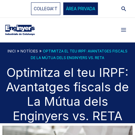
Vés
Cerc
COL·LEGIA'T
ÀREA PRIVADA
al
contingut
»
»
INICI
NOTÍCIES
OPTIMITZA EL TEU IRPF: AVANTATGES FISCALS
DE LA MÚTUA DELS ENGINYERS VS. RETA
Optimitza el teu IRPF:
Avantatges fiscals de
La Mútua dels
Enginyers vs. RETA