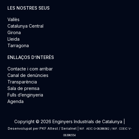
LES NOSTRES SEUS
Vallès
Catalunya Central
Girona
Lleida
Tarragona
ENLLAÇOS D’INTERÈS
Contacte i com arribar
Canal de denúncies
Transparència
Sala de premsa
Fulls d’enginyeria
Agenda
Copyright © 2026 Enginyers Industrials de Catalunya |
Desenvolupat per
PKF Attest
/
Serialnet
|
NIF. AEIC G-08398562 / NIF. COEIC V-
08398554