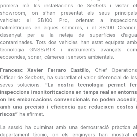
primera mà les instal·lacions de
Seabots
i visitar el
showroom, on s’han presentat els seus principals
vehicles: el SB100 Pro, orientat a inspeccions
batimètriques en aigües someres, i el SB100 Cleaner,
dissenyat per a la neteja de superfícies d’aigua
contaminades. Tots dos vehicles han estat equipats amb
tecnologia GNSS/RTK i instruments avançats com
ecosondes, sonar, càmeres i sensors ambientals.
Francesc Xavier Ferraro Castillo
, Chief Operation
Officer de
Seabots
, ha subratllat el valor diferencial de le
seves solucions.
“La nostra tecnologia permet fe
inspeccions i monitoritzacions en temps real en entorns
on les embarcacions convencionals no poden accedir,
amb una precisió i eficiència que redueixen costos i
riscos”
ha afirmat.
La sessió ha culminat amb una demostració pràctica al
departament tècnic, on els enginyers han mostrat el