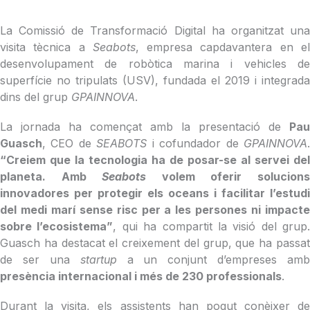
La Comissió de Transformació Digital ha organitzat una
visita tècnica a
Seabots
, empresa capdavantera en e
desenvolupament de robòtica marina i vehicles de
superfície no tripulats (USV), fundada el 2019 i integrada
dins del grup
GPAINNOVA
.
La jornada ha començat amb la presentació de
Pau
Guasch
, CEO de
SEABOTS
i cofundador de
GPAINNOVA
“Creiem que la tecnologia ha de posar-se al servei del
planeta. Amb
Seabots
volem oferir solucion
innovadores per protegir els oceans i facilitar l’estudi
del medi marí sense risc per a les persones ni impacte
sobre l’ecosistema”
, qui ha compartit la visió del grup.
Guasch ha destacat el creixement del grup, que ha passat
de ser una
startup
a un conjunt d’empreses amb
presència internacional i més de 230 professionals
.
Durant la visita, els assistents han pogut conèixer de