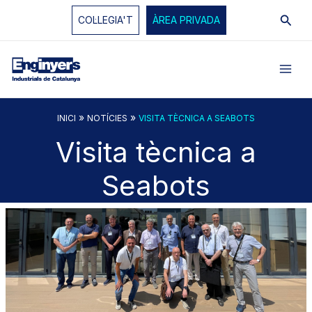
Vés
Cerc
COL·LEGIA'T
ÀREA PRIVADA
al
contingut
»
»
INICI
NOTÍCIES
VISITA TÈCNICA A SEABOTS
Visita tècnica a
Seabots