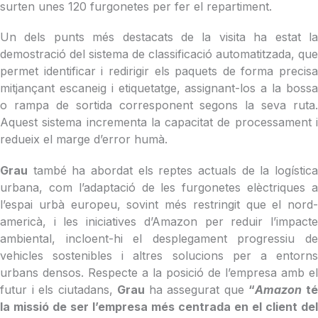
surten unes 120 furgonetes per fer el repartiment.
Un dels punts més destacats de la visita ha estat la
demostració del sistema de classificació automatitzada, que
permet identificar i redirigir els paquets de forma precisa
mitjançant escaneig i etiquetatge, assignant-los a la bossa
o rampa de sortida corresponent segons la seva ruta.
Aquest sistema incrementa la capacitat de processament i
redueix el marge d’error humà.
Grau
també ha abordat els reptes actuals de la logística
urbana, com l’adaptació de les furgonetes elèctriques a
l’espai urbà europeu, sovint més restringit que el nord-
americà, i les iniciatives d’Amazon per reduir l’impacte
ambiental, incloent-hi el desplegament progressiu de
vehicles sostenibles i altres solucions per a entorns
urbans densos. Respecte a la posició de l’empresa amb el
futur i els ciutadans,
Grau
ha assegurat que
“
Amazon
t
la missió de ser l’empresa més centrada en el client del