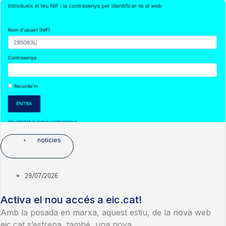
notícies
29/07/2026
Activa el nou accés a eic.cat!
Amb la posada en marxa, aquest estiu, de la nova web
eic.cat s’estrena, també, una nova...