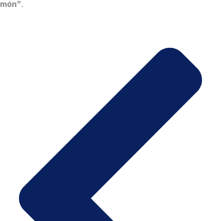
món”
.