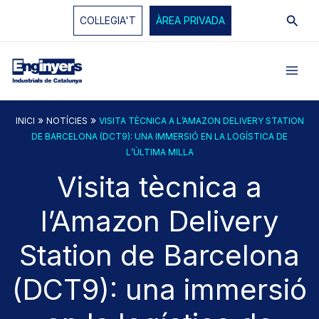
Vés
Cerc
COL·LEGIA'T
ÀREA PRIVADA
al
contingut
»
»
INICI
NOTÍCIES
VISITA TÈCNICA A L’AMAZON DELIVERY STATION
DE BARCELONA (DCT9): UNA IMMERSIÓ EN LA LOGÍSTICA DE
L’ÚLTIMA MILLA
Visita tècnica a
l’Amazon Delivery
Station de Barcelona
(DCT9): una immersió