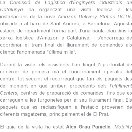
La
Comissió de Logística
d’
Enginyers Industrials d
Catalunya
ha organitzat una visita tècnica a le
instal·lacions de la nova
Amazon Delivery Station DCT9
ubicada a al barri de Sant Andreu, a Barcelona. Aquesta
estació de repartiment forma part d’una baula clau dins la
xarxa logística d’Amazon a Catalunya, i s’encarrega de
coordinar el tram final del lliurament de comandes als
clients: l’anomenada “última milla”.
Durant la visita, els assistents han tingut l’oportunitat de
conèixer de primera mà el funcionament operatiu del
centre, tot seguint el recorregut que fan els paquets des
del moment en què arriben procedents dels
Fulfillment
Centers
, centres de preparació de comandes, fins que es
carreguen a les furgonetes per al seu lliurament final. Els
paquets que es reclassifiquen a l’estació provenen de
diferents magatzems, principalment el de El Prat.
El guia de la visita ha estat
Alex Grau Paniello
,
Mobility