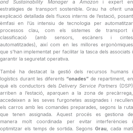
and Sustainability Manager
a
Amazon
i expert e
estratègies de transport sostenible. Grau ha oferit una
explicació detallada dels fluxos interns de l’estació, posant
èmfasi en l’ús intensiu de tecnologia per automatitzar
processos clau, com els sistemes de transport i
classificació (amb sensors, escàners i cintes
automatitzades), així com en les millores ergonòmiques
que s’han implementat per facilitar la tasca dels associats i
garantir la seguretat operativa.
També ha destacat la gestió dels recursos humans i
logístics durant les diferents
“onades”
de repartiment, e
què els conductors dels
Delivery Service Partners
(DSP
arriben a l’estació, aparquen a la zona de precàrrega,
accedeixen a les seves furgonetes assignades i recullen
els carros amb les comandes preparades, segons la ruta
que tenen assignada. Aquest procés es gestiona de
manera molt coordinada per evitar interferències i
optimitzar els temps de sortida. Segons
Grau
, cada matí