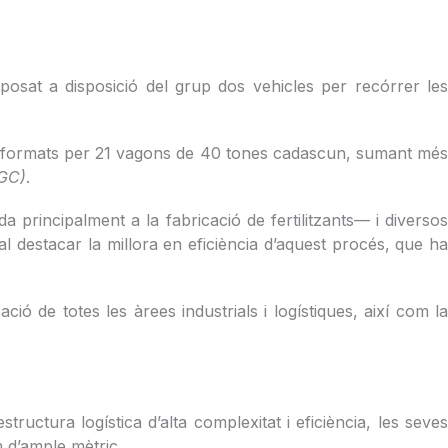
posat a disposició del grup dos vehicles per recórrer le
rens formats per 21 vagons de 40 tones cadascun, sumant més
FGC)
.
 principalment a la fabricació de fertilitzants— i diversos
l destacar la millora en eficiència d’aquest procés, que ha
ió de totes les àrees industrials i logístiques, així com la
ructura logística d’alta complexitat i eficiència, les seve
m d’ample mètric.