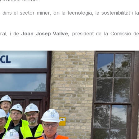
ins el sector miner, on la tecnologia, la sostenibilitat i la
ral, i de
Joan Josep Vallvè
, president de la Comissió d