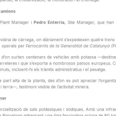
 camions
 Plant Manager i
Pedro Enterria
, Site Manager, que han 
erroviària de càrrega, on diàriament s’expedeixen quatre t
, operats per
Ferrocarrils de la Generalitat de Catalunya (
s d’on surten centenars de vehicles amb potassa —destinada
 carreteres i que s’exporta a nombrosos països europeus. Ca
s, incloent-hi els tràmits administratius i el pesatge.
art alta de la planta, des d’on es pot apreciar l’organitzac
erra—, testimoni visible de l’activitat minera.
iner
cialització de sals potàssiques i sòdiques. Amb una infraest
e Barcelona
mitjançant una línia ferroviària pròpia de 80 k