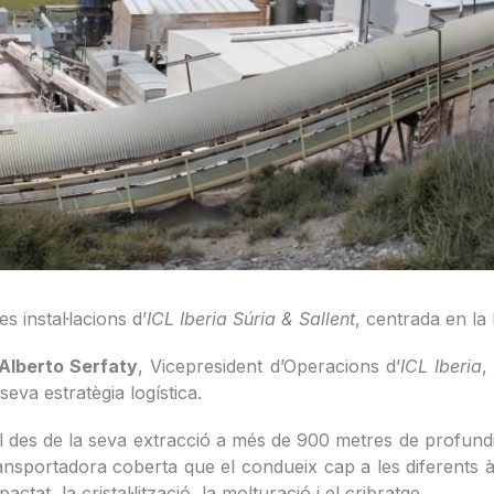
s instal·lacions d’
ICL Iberia Súria & Sallent
, centrada en la 
Alberto Serfaty
, Vicepresident d’Operacions d’
ICL Iberia
,
seva estratègia logística.
 des de la seva extracció a més de 900 metres de profundita
ansportadora coberta que el condueix cap a les diferents
tat, la cristal·lització, la molturació i el cribratge.