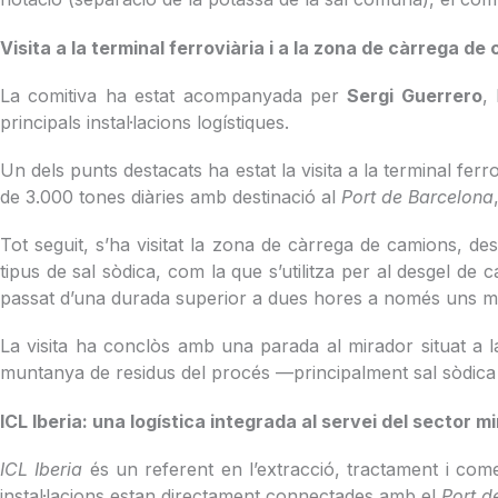
Visita a la terminal ferroviària i a la zona de càrrega de
La comitiva ha estat acompanyada per
Sergi Guerrero
,
principals instal·lacions logístiques.
Un dels punts destacats ha estat la visita a la terminal f
de 3.000 tones diàries amb destinació al
Port de Barcelona
Tot seguit, s’ha visitat la zona de càrrega de camions, de
tipus de sal sòdica, com la que s’utilitza per al desgel de
passat d’una durada superior a dues hores a només uns minut
La visita ha conclòs amb una parada al mirador situat a la p
muntanya de residus del procés —principalment sal sòdica i t
ICL Iberia: una logística integrada al servei del sector m
ICL Iberia
és un referent en l’extracció, tractament i comer
instal·lacions estan directament connectades amb el
Port d