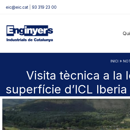
Vés
eic@eic.cat
|
93 319 23 00
al
contingut
Qu
»
INICI
NOT
Visita tècnica a la 
superfície d’ICL Iberia