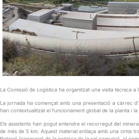
La Comissió de Logística ha organitzat una visita tècnica a le
La jornada ha començat amb una presentació a càrrec d’
han contextualitzat el funcionament global de la planta i la 
Els assistents han pogut entendre el recorregut del mineral
de més de 5 km. Aquest material enllaça amb una cinta tr
flotació (separació de la potassa de la sal comuna), el compac