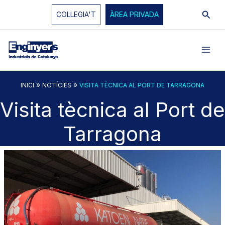
Vés
Cerc
COL·LEGIA'T
ÀREA PRIVADA
al
contingut
»
»
INICI
NOTÍCIES
VISITA TÈCNICA AL PORT DE TARRAGONA
Visita tècnica al Port de
Tarragona