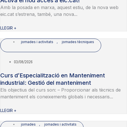
Activa el nou accés a eic.cat!
Amb la posada en marxa, aquest estiu, de la nova web
eic.cat s’estrena, també, una nova...
LLEGIR +
jornades i activitats
,
jornades tècniques
03/08/2026
Curs d’Especialització en Manteniment
industrial: Gestió del manteniment
Els objectius del curs son: – Proporcionar als tècnics de
manteniment els coneixements globals i necessaris...
LLEGIR +
jornades
,
jornades i activitats