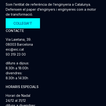
Som l’entitat de referència de l’enginyeria a Catalunya.
Defensem el paper d’enginyers i enginyeres com a motor
de transformació.
COL·LEGIA'T
CONTACTE
Via Laietana, 39.
08003 Barcelona
eic@eic.cat
93 319 23 00
dilluns a dijous:
8:30h a 18:00h
divendres:
8:30h a 14:30h
HORARIS ESPECIALS
Horari de Nadal
24/12 al 31/12
dilluns a divendres: