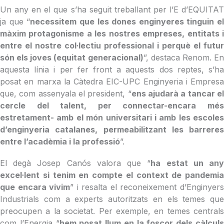
Un any en el que s’ha seguit treballant per l’E d’EQUITAT
ja que “
necessitem que les dones enginyeres tinguin el
màxim protagonisme a les nostres empreses, entitats i
entre el nostre col·lectiu professional i perquè el futur
són els joves (equitat generacional)
”, destaca Renom. E
aquesta línia i per fer front a aquests dos reptes, s’ha
posat en marxa la Càtedra EIC-UPC Enginyeria i Empresa
que, com assenyala el president, “
ens ajudarà a tancar e
cercle del talent, per connectar-encara més
estretament- amb el món universitari i amb les escoles
d’enginyeria catalanes, permeabilitzant les barreres
entre l’acadèmia i la professió
”.
El degà Josep Canós valora que “
ha estat un an
excel·lent si tenim en compte el context de pandemia
que encara vivim
” i resalta el reconeixement d’Enginyer
Industrials com a experts autoritzats en els temes que
preocupen a la societat. Per exemple, en temes centrals
com l’Energia “
hem posat llum en la foscor dels càlcul