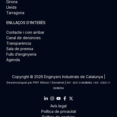
Girona
Lleida
Tarragona
ENLLAÇOS D’INTERÈS
Contacte i com arribar
Canal de denúncies
Transparència
Sala de premsa
Fulls d’enginyeria
Agenda
Copyright © 2026 Enginyers Industrials de Catalunya |
Desenvolupat per
PKF Attest
/
Serialnet
|
NIF. AEIC G-08398562 / NIF. COEIC V-
08398554
Avís legal
Política de privacitat
Política de cookies