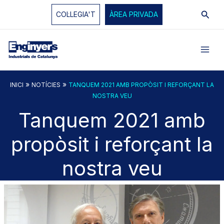
Vés
Cerc
COL·LEGIA'T
ÀREA PRIVADA
al
contingut
»
»
INICI
NOTÍCIES
TANQUEM 2021 AMB PROPÒSIT I REFORÇANT LA
NOSTRA VEU
Tanquem 2021 amb
propòsit i reforçant la
nostra veu