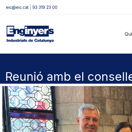
Vés
eic@eic.cat
|
93 319 23 00
al
contingut
Qu
Reunió amb el consel