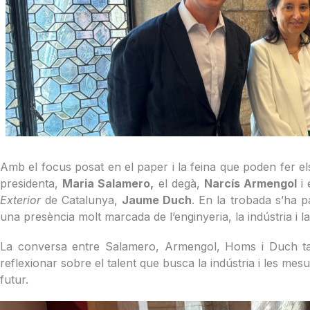
Amb el focus posat en el paper i la feina que poden fer el
presidenta,
Maria Salamero,
el degà,
Narcís Armengol
i
Exterior
de Catalunya,
Jaume Duch
. En la trobada s’ha 
una presència molt marcada de l’enginyeria, la indústria i la
La conversa entre Salamero, Armengol, Homs i Duch 
reflexionar sobre el talent que busca la indústria i les mes
futur.