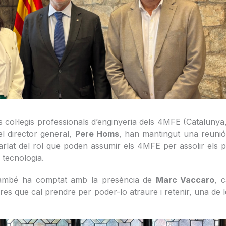
s col·legis professionals d’enginyeria dels 4MFE (Cataluny
 el director general,
Pere Homs
, han mantingut una reunió
parlat del rol que poden assumir els 4MFE per assolir el
 tecnologia.
també ha comptat amb la presència de
Marc Vaccaro
, c
ures que cal prendre per poder-lo atraure i retenir, una de 