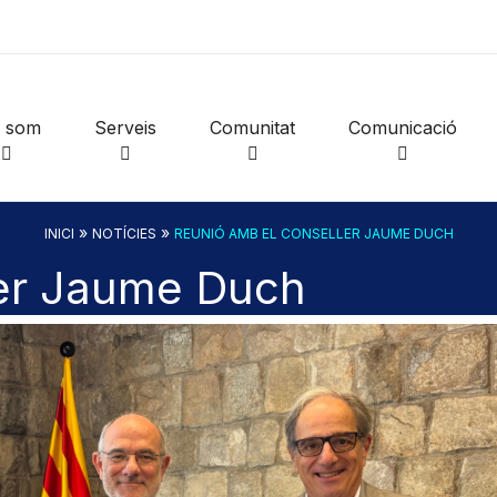
i som
Serveis
Comunitat
Comunicació
»
»
INICI
NOTÍCIES
REUNIÓ AMB EL CONSELLER JAUME DUCH
ler Jaume Duch