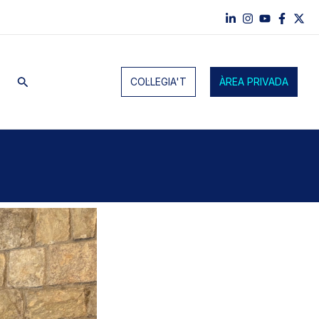
Cerca
COL·LEGIA'T
ÀREA PRIVADA